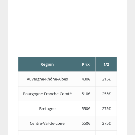
Région
Prix
1/2
Auvergne-Rhône-Alpes
430€
215€
Bourgogne-Franche-Comté
510€
255€
Bretagne
550€
275€
Centre-Val-de-Loire
550€
275€