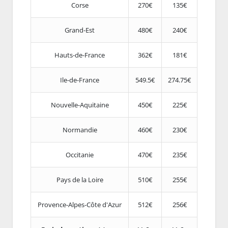
Corse
270€
135€
Grand-Est
480€
240€
Hauts-de-France
362€
181€
Ile-de-France
549.5€
274.75€
Nouvelle-Aquitaine
450€
225€
Normandie
460€
230€
Occitanie
470€
235€
Pays de la Loire
510€
255€
Provence-Alpes-Côte d'Azur
512€
256€