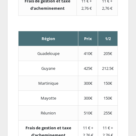
Frais de gestion et taxe
11 € +
11 € +
d'acheminement
2,76 €
2,76 €
Région
Prix
1/2
Guadeloupe
410€
205€
Guyane
425€
212.5€
Martinique
300€
150€
Mayotte
300€
150€
Réunion
510€
255€
Frais de gestion et taxe
11 € +
11 € +
d'acheminement
2,76 €
2,76 €