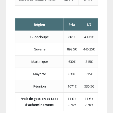
Région
Prix
1/2
Guadeloupe
861€
430.5€
Guyane
892.5€
446.25€
Martinique
630€
315€
Mayotte
630€
315€
Réunion
1071€
535.5€
Frais de gestion et taxe
11 € +
11 € +
d'acheminement
2,76 €
2,76 €