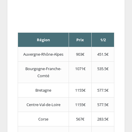
Région
Prix
1/2
Auvergne-Rhône-Alpes
903€
451.5€
Bourgogne-Franche-
1071€
535.5€
Comté
Bretagne
1155€
577.5€
Centre-Val-de-Loire
1155€
577.5€
Corse
567€
283.5€