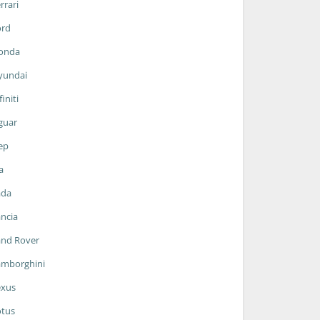
rrari
ord
onda
yundai
finiti
guar
ep
a
ada
ncia
and Rover
amborghini
exus
otus