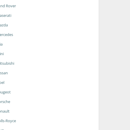
and Rover
serati
azda
ercedes
ia
ni
tsubishi
ssan
pel
eugeot
orsche
nault
lls-Royce