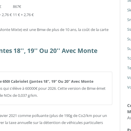
Se
€
867€
S
+ 2,76 €
11 € + 2,76 €
S
S
ec Monte Mixte) est une Bmw de plus de 10 ans, la coût de la carte
S
Su
tes 18'', 19'' Ou 20'' Avec Monte
T
Te
V
 650I Cabriolet (Jantes 18'', 19'' Ou 20'' Avec Monte
V
lus qui s'élève à 60000€ pour 2026. Cette version de Bmw émet
de NOx de 0,037 g/km.
C
M
javier 2021 comme polluante (plus de 190g de Co2/km pour un
A
r la taxe annuelle sur la détention de véhicules particuliers
Pu