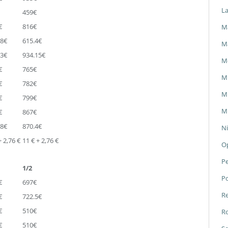
L
459€
€
816€
Ma
.8€
615.4€
M
.3€
934.15€
M
€
765€
M
€
782€
Mi
€
799€
Mi
€
867€
.8€
870.4€
Ni
+ 2,76 €
11 € + 2,76 €
O
P
1/2
P
€
697€
Re
€
722.5€
€
510€
Ro
€
510€