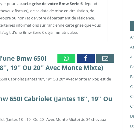
ayer pour la
carte grise de votre Bmw Serie 6
dépend
chevaux fiscaux), de sa date de mise en circulation, de
propre ou non) et de votre département de résidence.
ertaines informations sur l'ancienne carte grise que vous
il s'agit d'une Bmw Serie 6 déjà immatriculée.
A
As
A
 d'une Bmw 650I
Whatsapp
Facebook
Email
8'', 19'' Ou 20'' Avec Monte Mixte)
B
Be
50I Cabriolet (Jantes 18'', 19'' Ou 20'' Avec Monte Mixte) est de
Ca
Ch
mw 650I Cabriolet (Jantes 18'', 19'' Ou
Ci
Da
et (Jantes 18'', 19'' Ou 20'' Avec Monte Mixte) de 34 chevaux
D