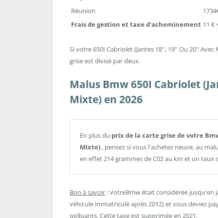
Réunion
1734
Frais de gestion et taxe d'acheminement
11 € 
Si votre 650I Cabriolet (Jantes 18'', 19'' Ou 20'' Av
grise est divisé par deux.
Malus Bmw 650I Cabriolet (Jan
Mixte) en 2026
En plus du
prix de la carte grise de votre Bmw
Mixte)
, pensez si vous l'achetez neuve, au ma
en effet 214 grammes de C02 au km et un taux 
Bon à savoir
: VotreBmw était considérée jusqu'en 
véhicule immatriculé après 2012) et vous deviez paye
polluants. Cette taxe est supprimée en 2021.