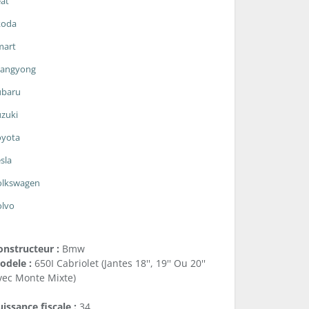
at
koda
mart
sangyong
ubaru
zuki
oyota
sla
olkswagen
olvo
onstructeur :
Bmw
odele :
650I Cabriolet (Jantes 18'', 19'' Ou 20''
vec Monte Mixte)
issance fiscale :
34