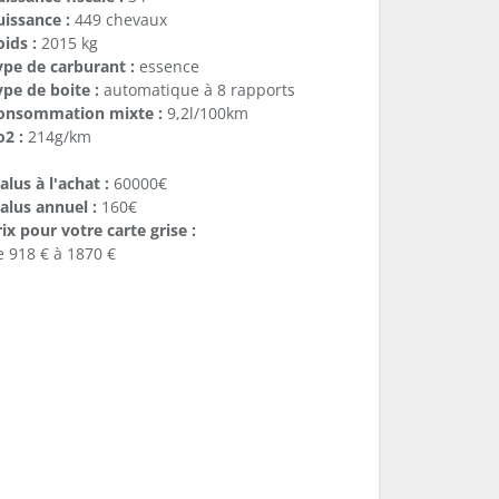
uissance :
449 chevaux
ids :
2015 kg
ype de carburant :
essence
ype de boite :
automatique à 8 rapports
onsommation mixte :
9,2l/100km
o2 :
214g/km
lus à l'achat :
60000€
alus annuel :
160€
ix pour votre carte grise :
e 918 € à 1870 €