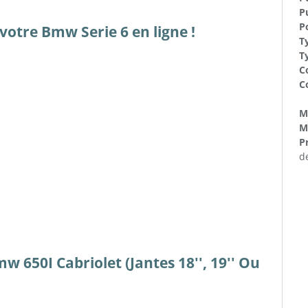
P
Po
votre Bmw Serie 6 en ligne !
T
T
C
C
Ma
M
Pr
d
w 650I Cabriolet (Jantes 18'', 19'' Ou