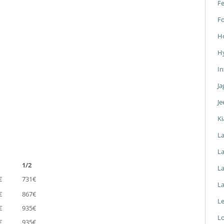
Fe
F
H
H
In
Ja
Je
Ki
L
La
1/2
L
€
731€
L
€
867€
L
€
935€
L
€
935€