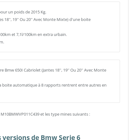
 pour un poids de 2015 Kg.
tes 18'', 19'' Ou 20'' Avec Monte Mixte) d'une boite
0km et 7,1l/100km en extra urbain.
km.
e Bmw 650I Cabriolet (Jantes 18'', 19'' Ou 20'' Avec Monte
la boite automatique à 8 rapports rentrent entre autres en
T : M10BMWVP011C439 et les type mines suivants :
es versions de Bmw Serie 6