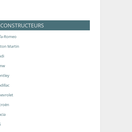
CONSTRUCTEURS
lfa-Romeo
ton Martin
udi
mw
ntley
dillac
evrolet
troën
cia
S