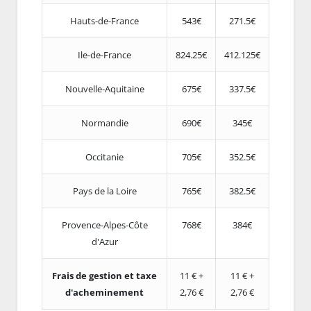
Hauts-de-France
543€
271.5€
Ile-de-France
824.25€
412.125€
Nouvelle-Aquitaine
675€
337.5€
Normandie
690€
345€
Occitanie
705€
352.5€
Pays de la Loire
765€
382.5€
Provence-Alpes-Côte
768€
384€
d'Azur
Frais de gestion et taxe
11 € +
11 € +
d'acheminement
2,76 €
2,76 €