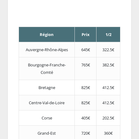
Région
Prix
1/2
Auvergne-Rhône-Alpes
645€
322.5€
Bourgogne-Franche-
765€
382.5€
Comté
Bretagne
825€
412.5€
Centre-Val-de-Loire
825€
412.5€
Corse
405€
202.5€
Grand-Est
720€
360€