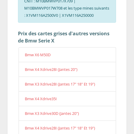
CNIT : M10BMWVP017X709 |
M10BMWVP017W708 et les type mines suivants
: X1VM116A2500V0 | X1VM116A250000
Prix des cartes grises d'autres versions
de Bmw Serie X
Bmw X6 M50D
Bmw X4 Xdrive28I (Jantes 20")
Bmw X3 Xdrive28I (Jantes 17" 18" Et 19")
Bmw X4 Xdrive35I
Bmw X3 Xdrive30D (Jantes 20")
Bmw X4 Xdrive28I (Jantes 17" 18" Et 19")