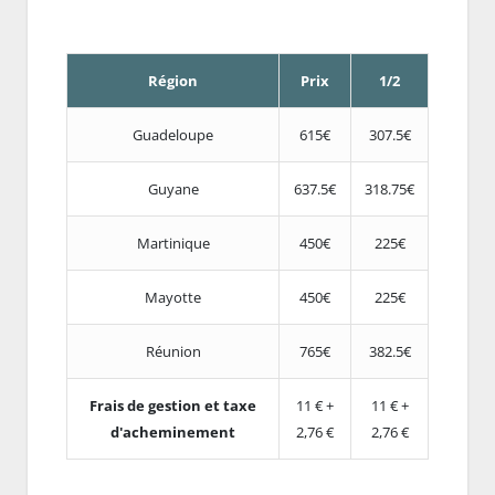
Région
Prix
1/2
Guadeloupe
615€
307.5€
Guyane
637.5€
318.75€
Martinique
450€
225€
Mayotte
450€
225€
Réunion
765€
382.5€
Frais de gestion et taxe
11 € +
11 € +
d'acheminement
2,76 €
2,76 €