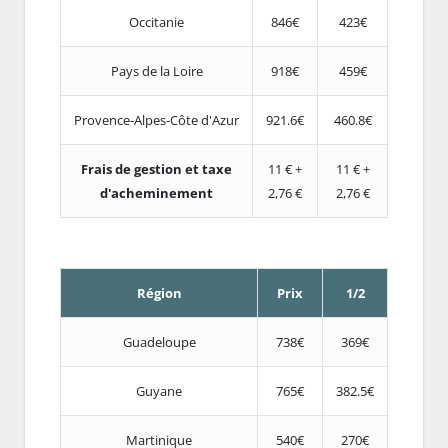
Occitanie
846€
423€
Pays de la Loire
918€
459€
Provence-Alpes-Côte d'Azur
921.6€
460.8€
Frais de gestion et taxe
11 € +
11 € +
d'acheminement
2,76 €
2,76 €
Région
Prix
1/2
Guadeloupe
738€
369€
Guyane
765€
382.5€
Martinique
540€
270€