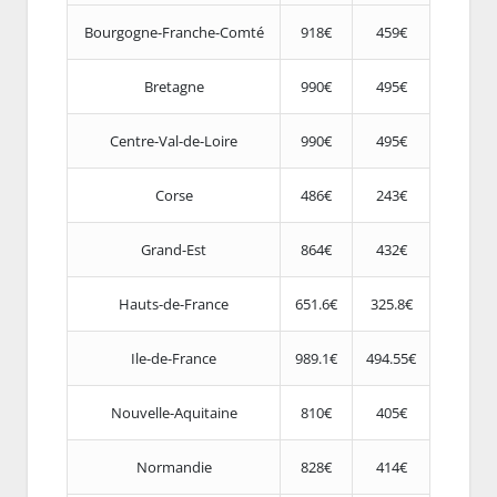
Bourgogne-Franche-Comté
918€
459€
Bretagne
990€
495€
Centre-Val-de-Loire
990€
495€
Corse
486€
243€
Grand-Est
864€
432€
Hauts-de-France
651.6€
325.8€
Ile-de-France
989.1€
494.55€
Nouvelle-Aquitaine
810€
405€
Normandie
828€
414€