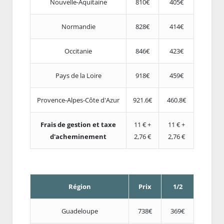
Nouvelle-Aquitaine
810€
405€
Normandie
828€
414€
Occitanie
846€
423€
Pays de la Loire
918€
459€
Provence-Alpes-Côte d'Azur
921.6€
460.8€
Frais de gestion et taxe
11 € +
11 € +
d'acheminement
2,76 €
2,76 €
Région
Prix
1/2
Guadeloupe
738€
369€