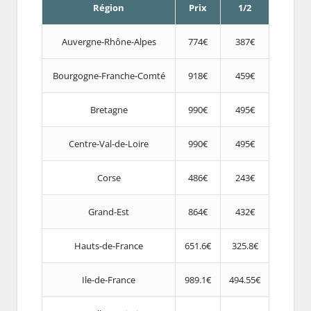
Région
Prix
1/2
Auvergne-Rhône-Alpes
774€
387€
Bourgogne-Franche-Comté
918€
459€
Bretagne
990€
495€
Centre-Val-de-Loire
990€
495€
Corse
486€
243€
Grand-Est
864€
432€
Hauts-de-France
651.6€
325.8€
Ile-de-France
989.1€
494.55€