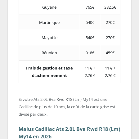
Guyane
765€
382.5€
Martinique
540€
270€
Mayotte
540€
270€
Réunion
918€
459€
Frais de gestion et taxe
11 € +
11 € +
d'acheminement
2,76 €
2,76 €
Si votre Ats 2.0L Bva Rwd R18 (Lm) My14 est une
Cadillac de plus de 10 ans, la coût de la carte grise est
divisé par deux.
Malus Cadillac Ats 2.0L Bva Rwd R18 (Lm)
My14 en 2026