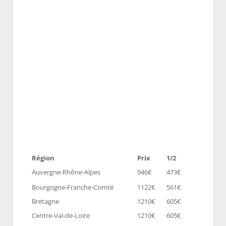
Région
Prix
1/2
Auvergne-Rhône-Alpes
946€
473€
Bourgogne-Franche-Comté
1122€
561€
Bretagne
1210€
605€
Centre-Val-de-Loire
1210€
605€