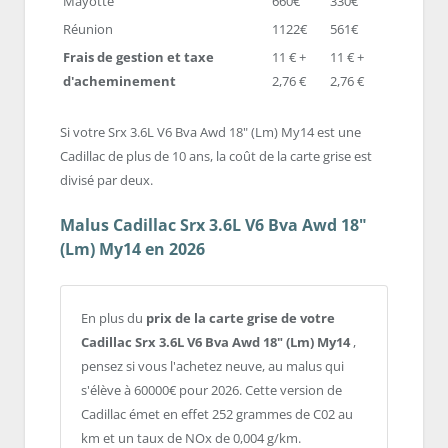
Mayotte
660€
330€
Réunion
1122€
561€
Frais de gestion et taxe
11 € +
11 € +
d'acheminement
2,76 €
2,76 €
Si votre Srx 3.6L V6 Bva Awd 18" (Lm) My14 est une
Cadillac de plus de 10 ans, la coût de la carte grise est
divisé par deux.
Malus Cadillac Srx 3.6L V6 Bva Awd 18"
(Lm) My14 en 2026
En plus du
prix de la carte grise de votre
Cadillac Srx 3.6L V6 Bva Awd 18" (Lm) My14
,
pensez si vous l'achetez neuve, au malus qui
s'élève à 60000€ pour 2026. Cette version de
Cadillac émet en effet 252 grammes de C02 au
km et un taux de NOx de 0,004 g/km.