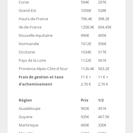
Corse
594€
297€
Grand-Est
1056€
528€
Hauts-de-France
796.4€
398.2€
Ile-de-France
1208.9€
604.45€
Nouvelle-Aquitaine
990€
495€
Normandie
1012€
506€
Occitanie
1034€
517€
Pays de la Loire
1122€
561€
Provence-Alpes-Côte d'Azur
1126.4€
563.2€
Frais de gestion et taxe
11 € +
11 € +
d'acheminement
2,76 €
2,76 €
Région
Prix
1/2
Guadeloupe
902€
451€
Guyane
935€
467.5€
Martinique
660€
330€