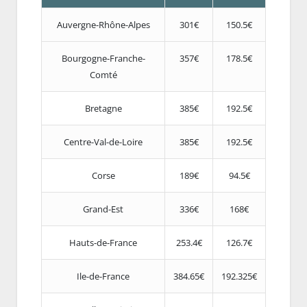
Auvergne-Rhône-Alpes
301€
150.5€
Bourgogne-Franche-
357€
178.5€
Comté
Bretagne
385€
192.5€
Centre-Val-de-Loire
385€
192.5€
Corse
189€
94.5€
Grand-Est
336€
168€
Hauts-de-France
253.4€
126.7€
Ile-de-France
384.65€
192.325€