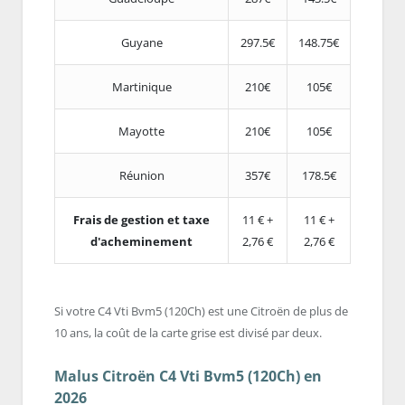
Guyane
297.5€
148.75€
Martinique
210€
105€
Mayotte
210€
105€
Réunion
357€
178.5€
Frais de gestion et taxe
11 € +
11 € +
d'acheminement
2,76 €
2,76 €
Si votre C4 Vti Bvm5 (120Ch) est une Citroën de plus de
10 ans, la coût de la carte grise est divisé par deux.
Malus Citroën C4 Vti Bvm5 (120Ch) en
2026