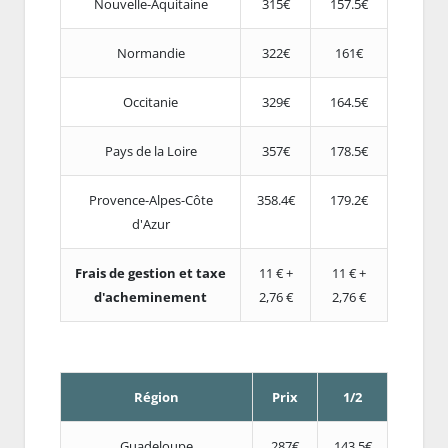
Nouvelle-Aquitaine
315€
157.5€
Normandie
322€
161€
Occitanie
329€
164.5€
Pays de la Loire
357€
178.5€
Provence-Alpes-Côte
358.4€
179.2€
d'Azur
Frais de gestion et taxe
11 € +
11 € +
d'acheminement
2,76 €
2,76 €
Région
Prix
1/2
Guadeloupe
287€
143.5€