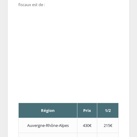
fiscaux est de :
Région
Prix
1/2
Auvergne-Rhône-Alpes
430€
215€