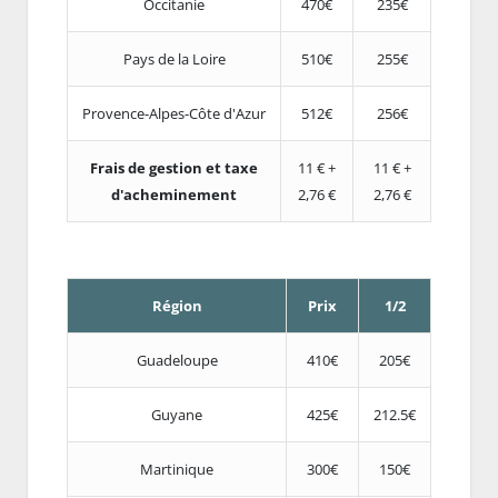
Occitanie
470€
235€
Pays de la Loire
510€
255€
Provence-Alpes-Côte d'Azur
512€
256€
Frais de gestion et taxe
11 € +
11 € +
d'acheminement
2,76 €
2,76 €
Région
Prix
1/2
Guadeloupe
410€
205€
Guyane
425€
212.5€
Martinique
300€
150€