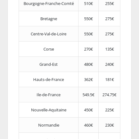
Bourgogne-Franche-Comté
510€
255€
Bretagne
550€
275€
Centre-Val-de-Loire
550€
275€
Corse
270€
135€
Grand-Est
480€
240€
Hauts-de-France
362€
181€
Ile-de-France
549.5€
274.75€
Nouvelle-Aquitaine
450€
225€
Normandie
460€
230€