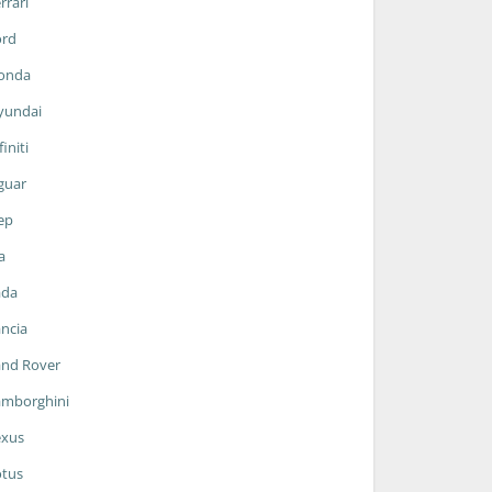
rrari
ord
onda
yundai
finiti
guar
ep
a
ada
ncia
and Rover
amborghini
exus
otus