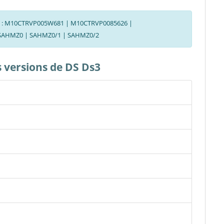
CNIT : M10CTRVP005W681 | M10CTRVP0085626 |
: SAHMZ0 | SAHMZ0/1 | SAHMZ0/2
s versions de DS Ds3