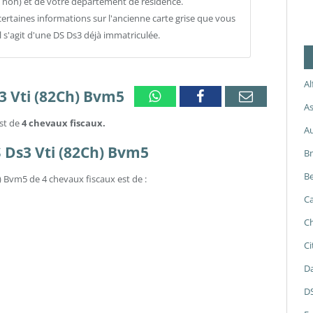
 non) et de votre département de résidence.
ertaines informations sur l'ancienne carte grise que vous
l s'agit d'une DS Ds3 déjà immatriculée.
A
3 Vti (82Ch) Bvm5
Whatsapp
Facebook
Email
As
est de
4 chevaux fiscaux.
A
S Ds3 Vti (82Ch) Bvm5
B
Be
) Bvm5 de 4 chevaux fiscaux est de :
Ca
Ch
Ci
Da
D