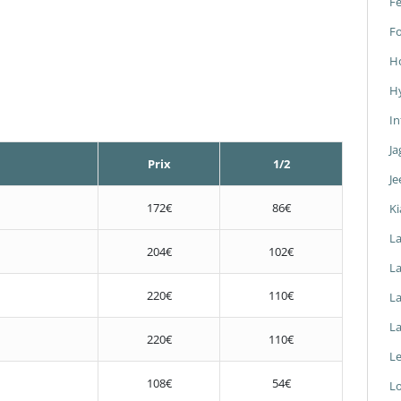
Fe
F
H
H
In
Ja
Prix
1/2
Je
172€
86€
Ki
L
204€
102€
La
220€
110€
L
L
220€
110€
L
108€
54€
L