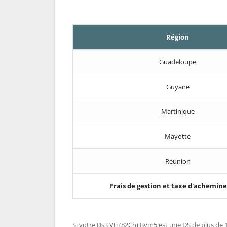
Région
Guadeloupe
Guyane
Martinique
Mayotte
Réunion
Frais de gestion et taxe d'achemi
Si votre Ds3 Vti (82Ch) Bvm5 est une DS de plus de 10