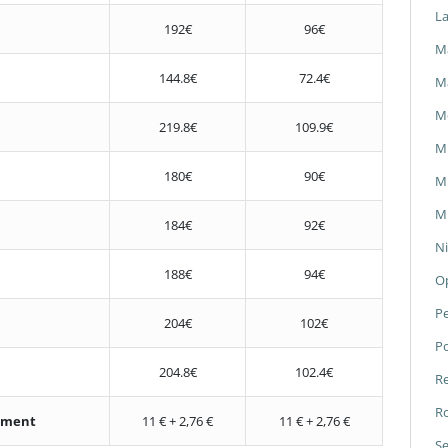
L
192€
96€
Ma
144.8€
72.4€
M
M
219.8€
109.9€
M
180€
90€
Mi
Mi
184€
92€
Ni
188€
94€
O
P
204€
102€
P
204.8€
102.4€
Re
Ro
nement
11 € + 2,76 €
11 € + 2,76 €
Se