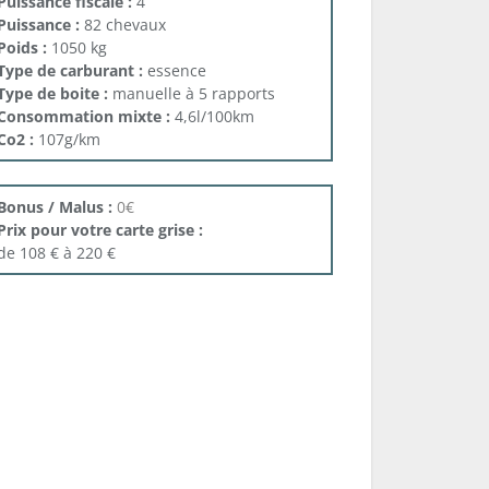
Puissance fiscale :
4
Puissance :
82 chevaux
Poids :
1050 kg
Type de carburant :
essence
Type de boite :
manuelle à 5 rapports
Consommation mixte :
4,6l/100km
Co2 :
107g/km
Bonus / Malus :
0€
Prix pour votre carte grise :
de 108 € à 220 €