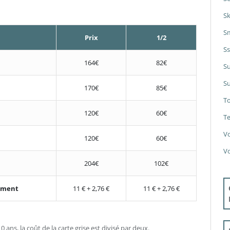
S
S
Prix
1/2
S
164€
82€
S
Su
170€
85€
T
120€
60€
Te
V
120€
60€
V
204€
102€
nement
11 € + 2,76 €
11 € + 2,76 €
 ans, la coût de la carte grise est divisé par deux.