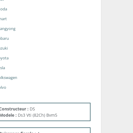
koda
mart
sangyong
ubaru
zuki
oyota
sla
olkswagen
olvo
Constructeur :
DS
Modele :
Ds3 Vti (82Ch) Bvm5