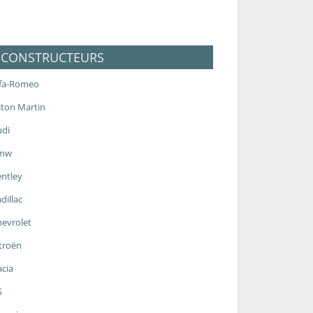
CONSTRUCTEURS
lfa-Romeo
ton Martin
udi
mw
ntley
dillac
evrolet
troën
cia
S