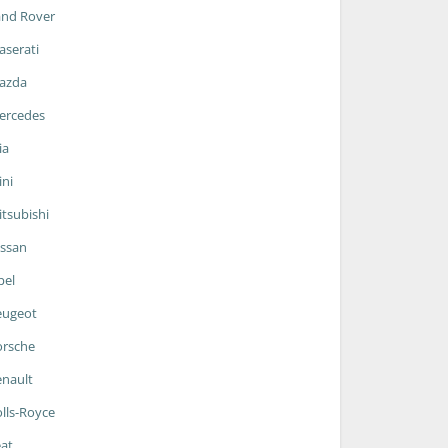
and Rover
serati
azda
ercedes
ia
ni
tsubishi
ssan
pel
eugeot
orsche
nault
lls-Royce
at