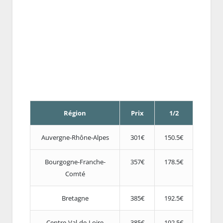
Région
Prix
1/2
Auvergne-Rhône-Alpes
301€
150.5€
Bourgogne-Franche-
357€
178.5€
Comté
Bretagne
385€
192.5€
Centre-Val-de-Loire
385€
192.5€