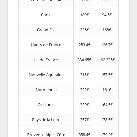
Corse
189€
94.5€
Grand-Est
336€
168€
Hauts-de-France
253.4€
126.7€
Ile-de-France
384.65€
192.325€
Nouvelle-Aquitaine
315€
157.5€
Normandie
322€
161€
Occitanie
329€
164.5€
Pays de la Loire
357€
178.5€
Provence-Alpes-Côte
358.4€
179.2€