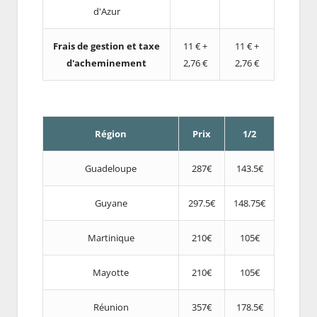
d'Azur
Frais de gestion et taxe
11 € +
11 € +
d'acheminement
2,76 €
2,76 €
Région
Prix
1/2
Guadeloupe
287€
143.5€
Guyane
297.5€
148.75€
Martinique
210€
105€
Mayotte
210€
105€
Réunion
357€
178.5€