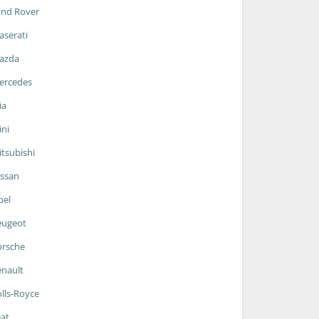
and Rover
serati
azda
ercedes
ia
ni
tsubishi
ssan
pel
eugeot
orsche
nault
lls-Royce
at