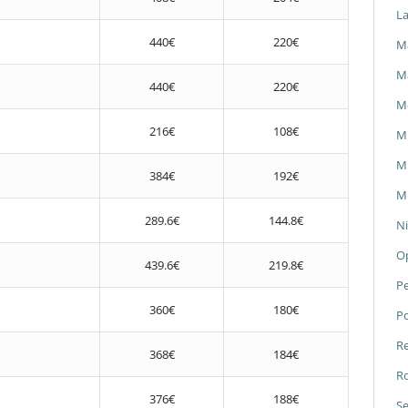
L
440€
220€
Ma
M
440€
220€
M
216€
108€
M
Mi
384€
192€
Mi
289.6€
144.8€
Ni
O
439.6€
219.8€
P
360€
180€
P
Re
368€
184€
Ro
376€
188€
Se