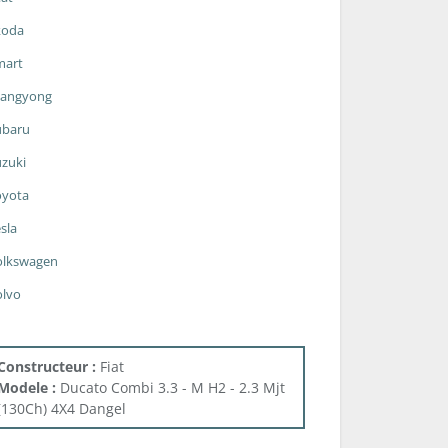
koda
mart
sangyong
ubaru
zuki
oyota
sla
olkswagen
olvo
Constructeur :
Fiat
Modele :
Ducato Combi 3.3 - M H2 - 2.3 Mjt
(130Ch) 4X4 Dangel