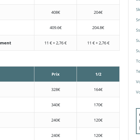
S
408€
204€
S
409.6€
204.8€
S
S
nement
11 € + 2,76 €
11 € + 2,76 €
Su
T
Te
Prix
1/2
V
328€
164€
V
340€
170€
240€
120€
240€
120€