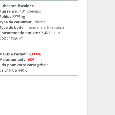
Puissance fiscale :
8
Puissance :
131 chevaux
Poids :
2275 kg
Type de carburant :
diesel
Type de boite :
manuelle à 6 rapports
Consommation mixte :
7,4l/100km
Co2 :
195g/km
Malus à l'achat :
60000€
Malus annuel :
160€
Prix pour votre carte grise :
de 216 € à 440 €