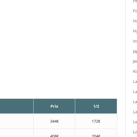
Fe
F
H
H
In
Ja
Je
Ki
L
La
L
Prix
1/2
L
344€
172€
L
L
408€
204€