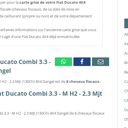
ayer pour la
carte grise de votre Fiat Ducato 4X4
iscale (chevaux fiscaux), de sa date de mise en
e de carburant (propre ou non) et de votre département
ertaines informations sur l'ancienne carte grise que vous
A
l s'agit d'une Fiat Ducato 4X4 déjà immatriculée.
As
A
Ducato Combi 3.3 -
Whatsapp
Facebook
Email
B
ngel
Be
M H2 - 2.3 Mjt (130Ch) 4X4 Dangel est de
8 chevaux fiscaux.
Ca
Ch
iat Ducato Combi 3.3 - M H2 - 2.3 Mjt
Ci
Da
i 3.3 - M H2 - 2.3 Mjt (130Ch) 4X4 Dangel de 8 chevaux fiscaux
D