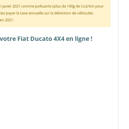
'en javier 2021 comme polluante (plus de 190g de Co2/km pour
ez payer la taxe annuelle sur la détention de véhicules
 en 2021.
otre Fiat Ducato 4X4 en ligne !