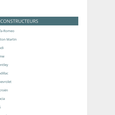
CONSTRUCTEURS
lfa-Romeo
ton Martin
udi
mw
ntley
dillac
evrolet
troën
cia
S