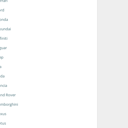
rrari
ord
onda
yundai
finiti
guar
ep
a
ada
ncia
and Rover
amborghini
exus
otus