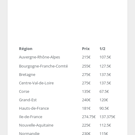
Région
Prix
1/2
Auvergne-Rhône-Alpes
215€
107.5€
Bourgogne-Franche-Comté
255€
127.5€
Bretagne
275€
137.5€
Centre-Val-de-Loire
275€
137.5€
Corse
135€
67.5€
Grand-Est
240€
120€
Hauts-de-France
181€
90.5€
Ile-de-France
274.75€
137.375€
Nouvelle-Aquitaine
225€
112.5€
Normandie
230€
115€