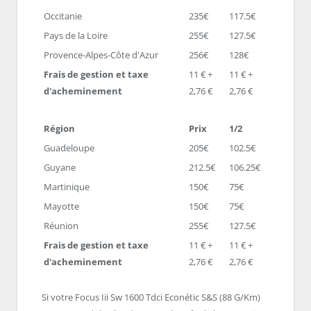
Occitanie
235€
117.5€
Pays de la Loire
255€
127.5€
Provence-Alpes-Côte d'Azur
256€
128€
Frais de gestion et taxe
11 € +
11 € +
d'acheminement
2,76 €
2,76 €
Région
Prix
1/2
Guadeloupe
205€
102.5€
Guyane
212.5€
106.25€
Martinique
150€
75€
Mayotte
150€
75€
Réunion
255€
127.5€
Frais de gestion et taxe
11 € +
11 € +
d'acheminement
2,76 €
2,76 €
Si votre Focus Iii Sw 1600 Tdci Econétic S&S (88 G/Km)