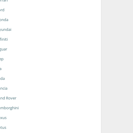
rrari
ord
onda
yundai
finiti
guar
ep
a
ada
ncia
and Rover
amborghini
exus
otus