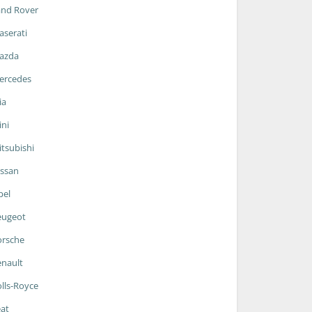
and Rover
serati
azda
ercedes
ia
ni
tsubishi
ssan
pel
eugeot
orsche
nault
lls-Royce
at