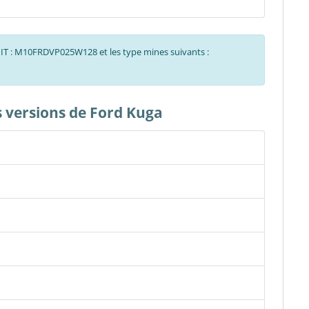
CNIT : M10FRDVP025W128 et les type mines suivants :
es versions de Ford Kuga