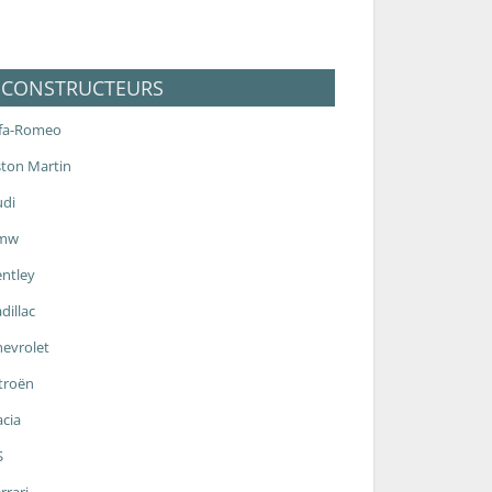
CONSTRUCTEURS
lfa-Romeo
ton Martin
udi
mw
ntley
dillac
evrolet
troën
cia
S