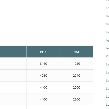
Fe
F
H
H
In
Ja
Je
Prix
1/2
Ki
344€
172€
L
La
408€
204€
L
440€
220€
L
L
440€
220€
L