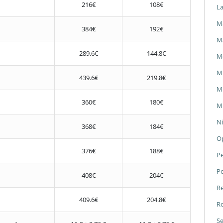
216€
108€
L
Ma
384€
192€
M
289.6€
144.8€
M
M
439.6€
219.8€
Mi
360€
180€
Mi
Ni
368€
184€
O
376€
188€
P
P
408€
204€
Re
409.6€
204.8€
Ro
Se