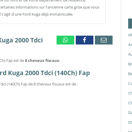
re ou non) et de votre département de résidence.
ertaines informations sur l'ancienne carte grise que vous
il s'agit d'une Ford Kuga déjà immatriculée.
A
Kuga 2000 Tdci
Whatsapp
Facebook
Email
As
A
0Ch) Fap est de
8 chevaux fiscaux.
B
ord Kuga 2000 Tdci (140Ch) Fap
Be
Ca
dci (140Ch) Fap de 8 chevaux fiscaux est de :
Ch
Ci
Da
D