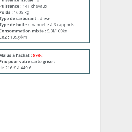
Puissance :
141 chevaux
Poids :
1605 kg
Type de carburant :
diesel
Type de boite :
manuelle à 6 rapports
Consommation mixte :
5,3l/100km
Co2 :
139g/km
Malus à l'achat :
898€
Prix pour votre carte grise :
de 216 € à 440 €