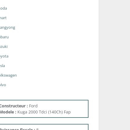
koda
mart
sangyong
ubaru
zuki
oyota
sla
olkswagen
olvo
Constructeur :
Ford
Modele :
Kuga 2000 Tdci (140Ch) Fap
Puissance fiscale :
8