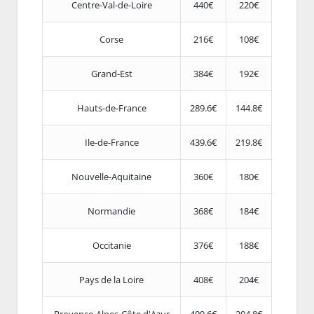
Centre-Val-de-Loire
440€
220€
Corse
216€
108€
Grand-Est
384€
192€
Hauts-de-France
289.6€
144.8€
Ile-de-France
439.6€
219.8€
Nouvelle-Aquitaine
360€
180€
Normandie
368€
184€
Occitanie
376€
188€
Pays de la Loire
408€
204€
Provence-Alpes-Côte d'Azur
409.6€
204.8€