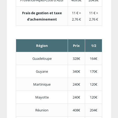
Frais de gestion et taxe
11 € +
11 € +
d'acheminement
2,76 €
2,76 €
Région
Prix
1/2
Guadeloupe
328€
164€
Guyane
340€
170€
Martinique
240€
120€
Mayotte
240€
120€
Réunion
408€
204€