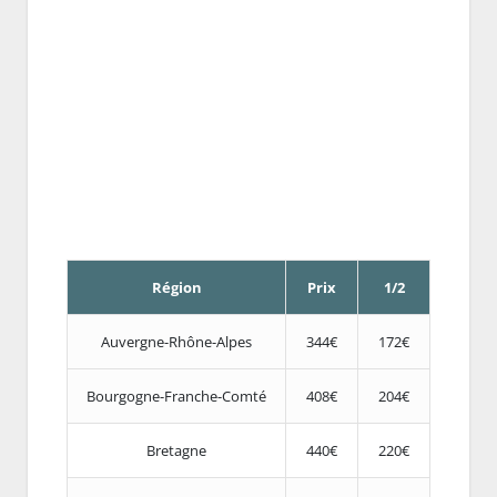
Région
Prix
1/2
Auvergne-Rhône-Alpes
344€
172€
Bourgogne-Franche-Comté
408€
204€
Bretagne
440€
220€