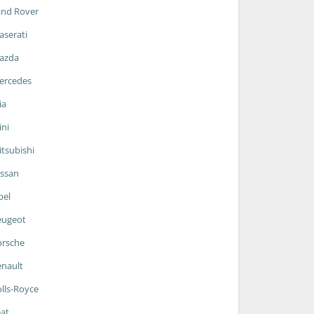
and Rover
serati
azda
ercedes
ia
ni
tsubishi
ssan
pel
eugeot
orsche
nault
lls-Royce
at