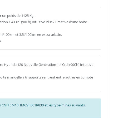
r un poids de 1125 Kg.
tion 1.4 Crdi (90Ch) Intuitive Plus / Creative d'une boite
/100km et 3.5l/100km en extra urbain.
.
e Hyundai I20 Nouvelle Génération 1.4 Crdi (90Ch) Intuitive
 boite manuelle à 6 rapports rentrent entre autres en compte
des CNIT : M10HMCVP001R830 et les type mines suivants :