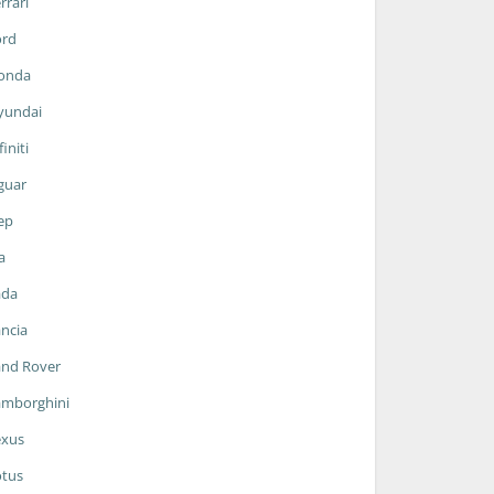
rrari
ord
onda
yundai
finiti
guar
ep
a
ada
ncia
and Rover
amborghini
exus
otus