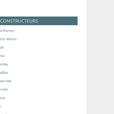
CONSTRUCTEURS
lfa-Romeo
ton Martin
udi
mw
ntley
dillac
evrolet
troën
cia
S