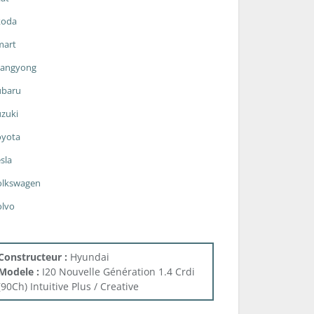
koda
mart
sangyong
ubaru
zuki
oyota
sla
olkswagen
olvo
Constructeur :
Hyundai
Modele :
I20 Nouvelle Génération 1.4 Crdi
(90Ch) Intuitive Plus / Creative