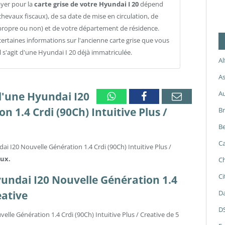
ayer pour la
carte grise de votre Hyundai I 20
dépend
chevaux fiscaux), de sa date de mise en circulation, de
propre ou non) et de votre département de résidence.
ertaines informations sur l'ancienne carte grise que vous
l s'agit d'une Hyundai I 20 déjà immatriculée.
A
As
A
d'une Hyundai I20
Whatsapp
Facebook
Email
n 1.4 Crdi (90Ch) Intuitive Plus /
B
Be
Ca
ai I20 Nouvelle Génération 1.4 Crdi (90Ch) Intuitive Plus /
aux.
Ch
Ci
Hyundai I20 Nouvelle Génération 1.4
eative
Da
D
lle Génération 1.4 Crdi (90Ch) Intuitive Plus / Creative de 5