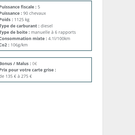
Puissance fiscale :
5
Puissance :
90 chevaux
Poids :
1125 kg
Type de carburant :
diesel
Type de boite :
manuelle à 6 rapports
Consommation mixte :
4.1l/100km
Co2 :
106g/km
Bonus / Malus :
0€
Prix pour votre carte grise :
de 135 € à 275 €