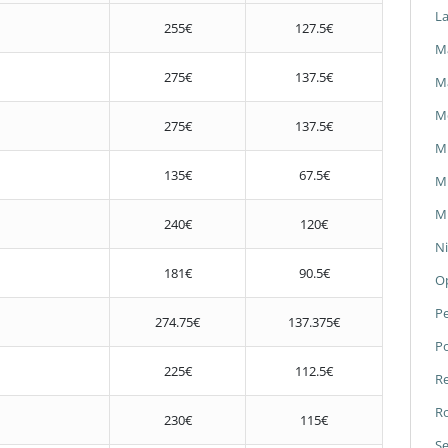
L
255€
127.5€
Ma
275€
137.5€
M
M
275€
137.5€
M
135€
67.5€
Mi
Mi
240€
120€
Ni
181€
90.5€
O
P
274.75€
137.375€
P
225€
112.5€
Re
Ro
230€
115€
Se