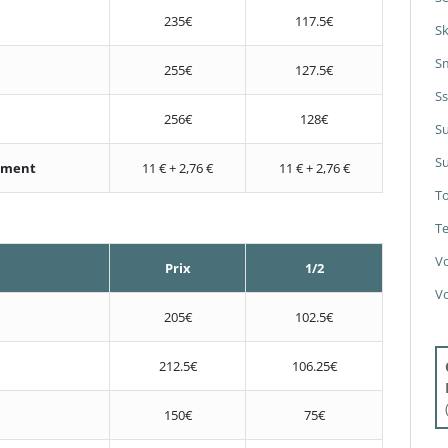
235€
117.5€
S
S
255€
127.5€
S
256€
128€
S
Su
nement
11 € + 2,76 €
11 € + 2,76 €
T
Te
V
Prix
1/2
V
205€
102.5€
212.5€
106.25€
150€
75€