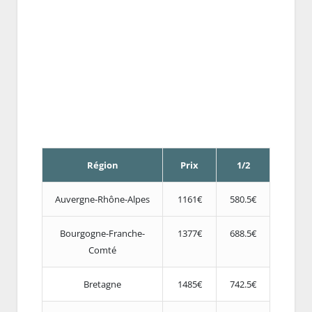
Région
Prix
1/2
Auvergne-Rhône-Alpes
1161€
580.5€
Bourgogne-Franche-
1377€
688.5€
Comté
Bretagne
1485€
742.5€