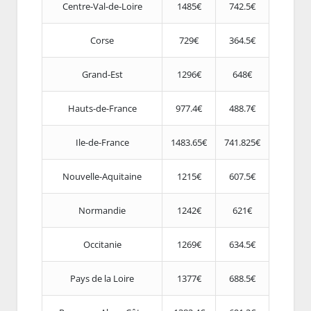
Centre-Val-de-Loire
1485€
742.5€
Corse
729€
364.5€
Grand-Est
1296€
648€
Hauts-de-France
977.4€
488.7€
Ile-de-France
1483.65€
741.825€
Nouvelle-Aquitaine
1215€
607.5€
Normandie
1242€
621€
Occitanie
1269€
634.5€
Pays de la Loire
1377€
688.5€