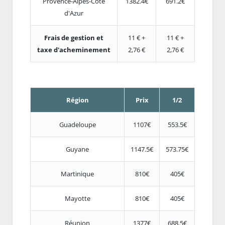
Provence-Alpes-Côte
1382.4€
691.2€
d'Azur
Frais de gestion et
11 € +
11 € +
taxe d'acheminement
2,76 €
2,76 €
Région
Prix
1/2
Guadeloupe
1107€
553.5€
Guyane
1147.5€
573.75€
Martinique
810€
405€
Mayotte
810€
405€
Réunion
1377€
688.5€