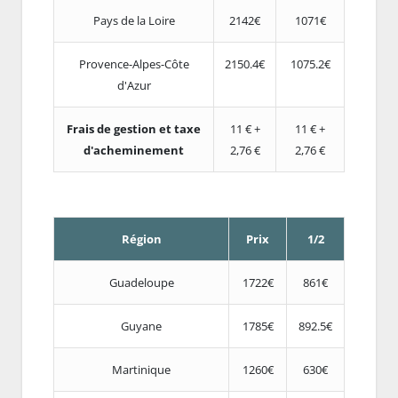
Pays de la Loire
2142€
1071€
Provence-Alpes-Côte
2150.4€
1075.2€
d'Azur
Frais de gestion et taxe
11 € +
11 € +
d'acheminement
2,76 €
2,76 €
Région
Prix
1/2
Guadeloupe
1722€
861€
Guyane
1785€
892.5€
Martinique
1260€
630€