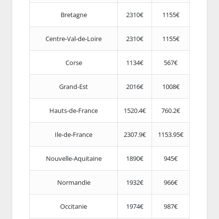
Bretagne
2310€
1155€
Centre-Val-de-Loire
2310€
1155€
Corse
1134€
567€
Grand-Est
2016€
1008€
Hauts-de-France
1520.4€
760.2€
Ile-de-France
2307.9€
1153.95€
Nouvelle-Aquitaine
1890€
945€
Normandie
1932€
966€
Occitanie
1974€
987€