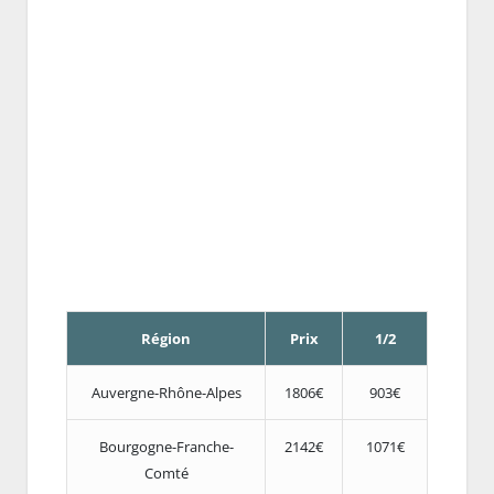
Région
Prix
1/2
Auvergne-Rhône-Alpes
1806€
903€
Bourgogne-Franche-
2142€
1071€
Comté