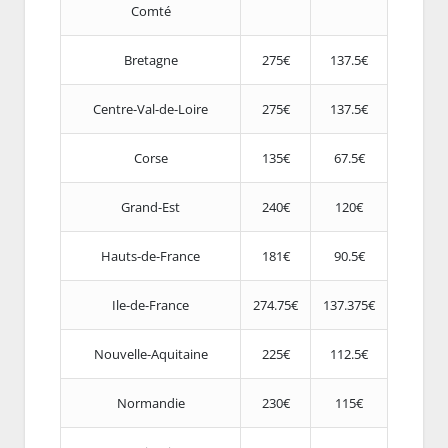
Comté
Bretagne
275€
137.5€
Centre-Val-de-Loire
275€
137.5€
Corse
135€
67.5€
Grand-Est
240€
120€
Hauts-de-France
181€
90.5€
Ile-de-France
274.75€
137.375€
Nouvelle-Aquitaine
225€
112.5€
Normandie
230€
115€