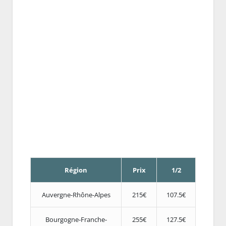
Région
Prix
1/2
Auvergne-Rhône-Alpes
215€
107.5€
Bourgogne-Franche-
255€
127.5€