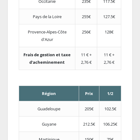
Occitanie
235€
117.5€
Pays de la Loire
255€
127.5€
Provence-Alpes-Côte
256€
128€
d'Azur
Frais de gestion et taxe
11 € +
11 € +
d'acheminement
2,76 €
2,76 €
Région
Prix
1/2
Guadeloupe
205€
102.5€
Guyane
212.5€
106.25€
Martinique
150€
75€