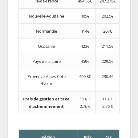
Ile-de-France
494.55€
247.275€
Nouvelle-Aquitaine
405€
202.5€
Normandie
414€
207€
Occitanie
423€
211.5€
Pays de la Loire
459€
229.5€
Provence-Alpes-Côte
460.8€
230.4€
d'Azur
Frais de gestion et taxe
11 € +
11 € +
d'acheminement
2,76 €
2,76 €
Région
Prix
1/2