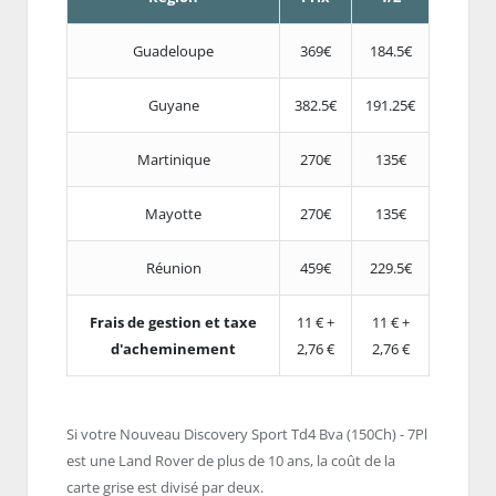
Guadeloupe
369€
184.5€
Guyane
382.5€
191.25€
Martinique
270€
135€
Mayotte
270€
135€
Réunion
459€
229.5€
Frais de gestion et taxe
11 € +
11 € +
d'acheminement
2,76 €
2,76 €
Si votre Nouveau Discovery Sport Td4 Bva (150Ch) - 7Pl
est une Land Rover de plus de 10 ans, la coût de la
carte grise est divisé par deux.