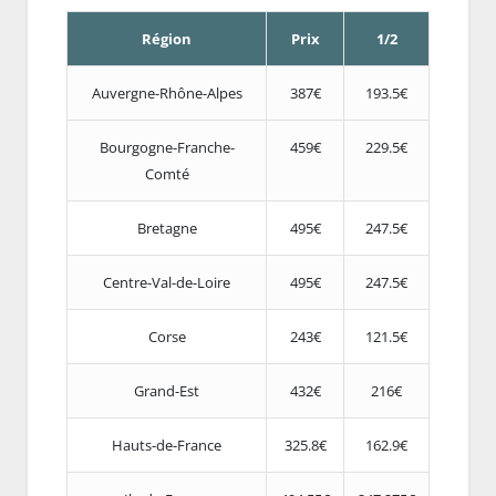
Région
Prix
1/2
Auvergne-Rhône-Alpes
387€
193.5€
Bourgogne-Franche-
459€
229.5€
Comté
Bretagne
495€
247.5€
Centre-Val-de-Loire
495€
247.5€
Corse
243€
121.5€
Grand-Est
432€
216€
Hauts-de-France
325.8€
162.9€