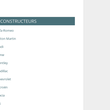
CONSTRUCTEURS
lfa-Romeo
ton Martin
udi
mw
ntley
dillac
evrolet
troën
cia
S