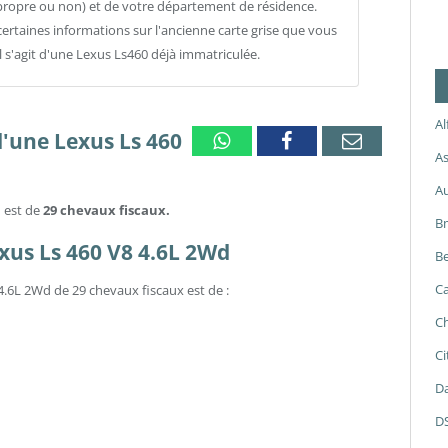
propre ou non) et de votre département de résidence.
ertaines informations sur l'ancienne carte grise que vous
il s'agit d'une Lexus Ls460 déjà immatriculée.
A
d'une Lexus Ls 460
Whatsapp
Facebook
Email
As
A
d est de
29 chevaux fiscaux.
B
exus Ls 460 V8 4.6L 2Wd
Be
Ca
4.6L 2Wd de 29 chevaux fiscaux est de :
Ch
Ci
Da
D