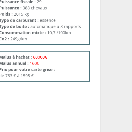
Puissance fiscale :
29
Puissance :
388 chevaux
Poids :
2015 kg
Type de carburant :
essence
Type de boite :
automatique à 8 rapports
Consommation mixte :
10,7l/100km
Co2 :
249g/km
Malus à l'achat :
60000€
Malus annuel :
160€
Prix pour votre carte grise :
de 783 € à 1595 €