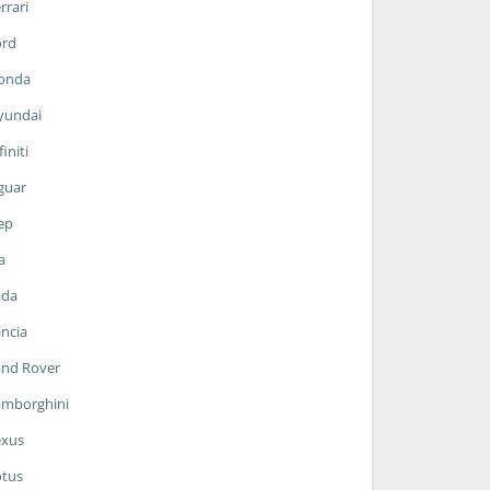
rrari
ord
onda
yundai
finiti
guar
ep
a
ada
ncia
and Rover
amborghini
exus
otus