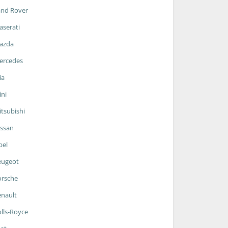
and Rover
serati
azda
ercedes
ia
ni
tsubishi
ssan
pel
eugeot
orsche
nault
lls-Royce