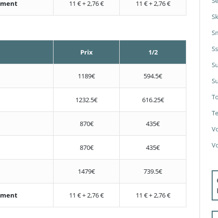
Se
nement
11 € + 2,76 €
11 € + 2,76 €
S
S
S
Prix
1/2
S
1189€
594.5€
Su
T
1232.5€
616.25€
Te
870€
435€
V
V
870€
435€
1479€
739.5€
nement
11 € + 2,76 €
11 € + 2,76 €