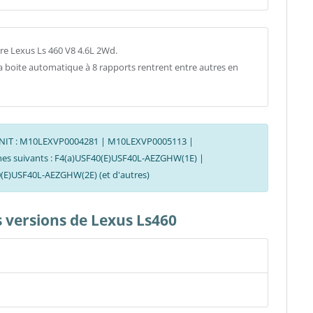
re Lexus Ls 460 V8 4.6L 2Wd.
la boite automatique à 8 rapports rentrent entre autres en
es CNIT : M10LEXVP0004281 | M10LEXVP0005113 |
ines suivants : F4(a)USF40(E)USF40L-AEZGHW(1E) |
(E)USF40L-AEZGHW(2E) (et d'autres)
s versions de Lexus Ls460