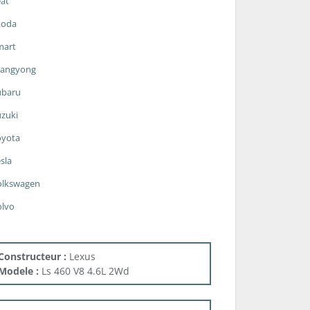
at
koda
mart
sangyong
ubaru
zuki
oyota
sla
olkswagen
olvo
Constructeur :
Lexus
Modele :
Ls 460 V8 4.6L 2Wd