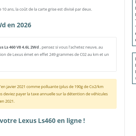
10 ans, la coût de la carte grise est divisé par deux.
Wd en 2026
us Ls 460 V8 4.6L 2Wd
, pensez si vous l'achetez neuve, au
rsion de Lexus émet en effet 249 grammes de C02 au km et un
u'en javier 2021 comme polluante (plus de 190g de Co2/km
 deviez payer la taxe annuelle sur la détention de véhicules
 en 2021.
otre Lexus Ls460 en ligne !