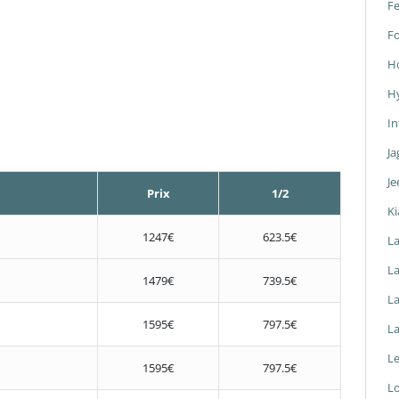
Fe
F
H
H
In
Ja
Je
Prix
1/2
Ki
1247€
623.5€
L
La
1479€
739.5€
L
1595€
797.5€
L
L
1595€
797.5€
L