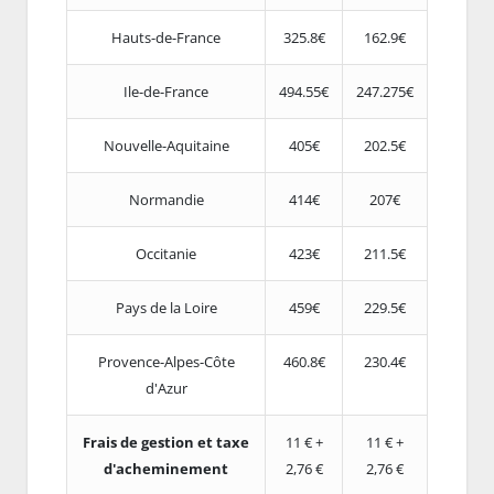
Hauts-de-France
325.8€
162.9€
Ile-de-France
494.55€
247.275€
Nouvelle-Aquitaine
405€
202.5€
Normandie
414€
207€
Occitanie
423€
211.5€
Pays de la Loire
459€
229.5€
Provence-Alpes-Côte
460.8€
230.4€
d'Azur
Frais de gestion et taxe
11 € +
11 € +
d'acheminement
2,76 €
2,76 €