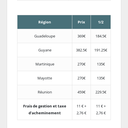
Région
Prix
1/2
Guadeloupe
369€
184.5€
Guyane
382.5€
191.25€
Martinique
270€
135€
Mayotte
270€
135€
Réunion
459€
229.5€
Frais de gestion et taxe
11 € +
11 € +
d'acheminement
2,76 €
2,76 €