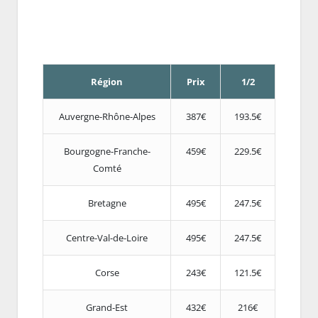
Région
Prix
1/2
Auvergne-Rhône-Alpes
387€
193.5€
Bourgogne-Franche-
459€
229.5€
Comté
Bretagne
495€
247.5€
Centre-Val-de-Loire
495€
247.5€
Corse
243€
121.5€
Grand-Est
432€
216€