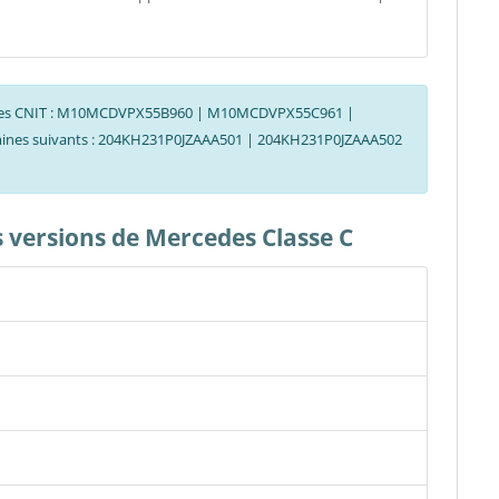
s codes CNIT : M10MCDVPX55B960 | M10MCDVPX55C961 |
 mines suivants : 204KH231P0JZAAA501 | 204KH231P0JZAAA502
es versions de Mercedes Classe C