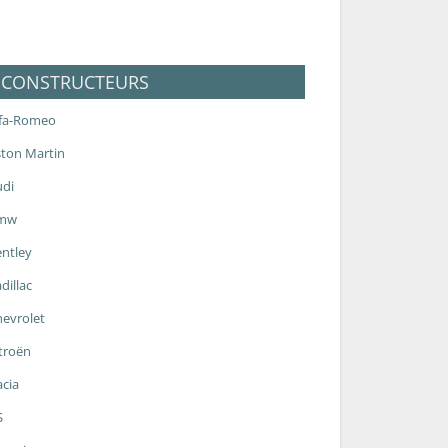
CONSTRUCTEURS
lfa-Romeo
ton Martin
udi
mw
ntley
dillac
evrolet
troën
cia
S