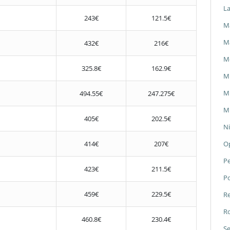
L
243€
121.5€
Ma
M
432€
216€
M
325.8€
162.9€
M
Mi
494.55€
247.275€
Mi
405€
202.5€
Ni
414€
207€
O
P
423€
211.5€
P
459€
229.5€
Re
Ro
460.8€
230.4€
Se