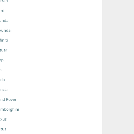
rrari
ord
onda
yundai
finiti
guar
ep
a
ada
ncia
and Rover
amborghini
exus
otus