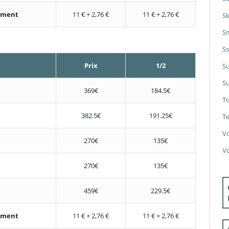
nement
11 € + 2,76 €
11 € + 2,76 €
S
S
S
Prix
1/2
S
Su
369€
184.5€
T
382.5€
191.25€
Te
V
270€
135€
V
270€
135€
459€
229.5€
nement
11 € + 2,76 €
11 € + 2,76 €