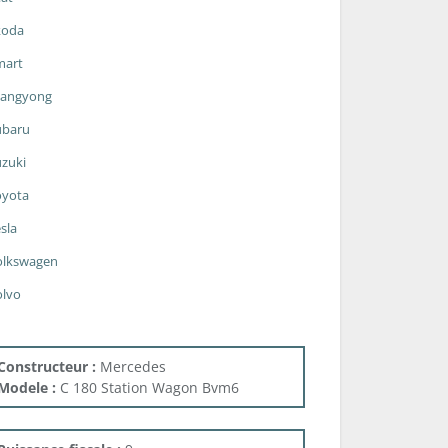
koda
mart
sangyong
ubaru
zuki
oyota
sla
olkswagen
olvo
Constructeur :
Mercedes
Modele :
C 180 Station Wagon Bvm6