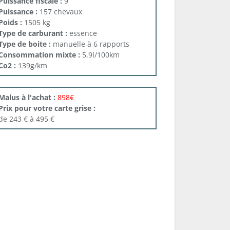
Puissance fiscale :
9
Puissance :
157 chevaux
Poids :
1505 kg
Type de carburant :
essence
Type de boite :
manuelle à 6 rapports
Consommation mixte :
5,9l/100km
Co2 :
139g/km
Malus à l'achat :
898€
Prix pour votre carte grise :
de 243 € à 495 €