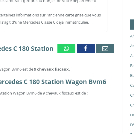
e de carburant (propre ou non) et de votre département
ertaines informations sur l'ancienne carte grise que vous
il s'agit d'une Mercedes Classe C déjà immatriculée.
A
As
edes C 180 Station
Whatsapp
Facebook
Email
A
B
n Wagon Bvm6 est de
9 chevaux fiscaux.
Be
 Mercedes C 180 Station Wagon Bvm6
Ca
 Station Wagon Bvm6 de 9 chevaux fiscaux est de :
Ch
Ci
Da
D