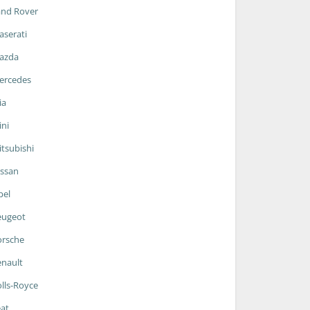
and Rover
serati
azda
ercedes
ia
ni
tsubishi
ssan
pel
eugeot
orsche
nault
lls-Royce
at