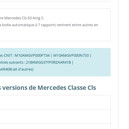
re Mercedes Cls 63 Amg S.
la boite automatique à 7 rapports rentrent entre autres en
s codes CNIT : M10AMGVP000P734 | M10AMGVP000N733 |
 mines suivants : 218AMGG37YP0RZAAR41B |
40B (et d'autres)
s versions de Mercedes Classe Cls