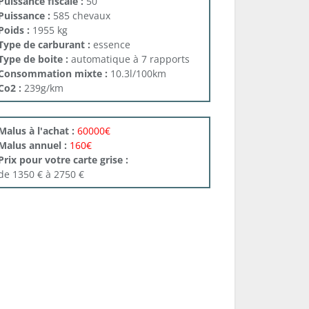
Puissance fiscale :
50
Puissance :
585 chevaux
Poids :
1955 kg
Type de carburant :
essence
Type de boite :
automatique à 7 rapports
Consommation mixte :
10.3l/100km
Co2 :
239g/km
Malus à l'achat :
60000€
Malus annuel :
160€
Prix pour votre carte grise :
de 1350 € à 2750 €