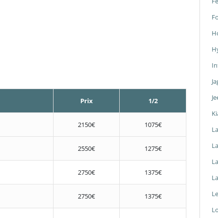
Fe
F
H
H
In
Ja
Je
Prix
1/2
Ki
2150€
1075€
L
La
2550€
1275€
L
2750€
1375€
L
L
2750€
1375€
L