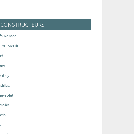
CONSTRUCTEURS
lfa-Romeo
ton Martin
udi
mw
ntley
dillac
evrolet
troën
cia
S