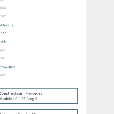
koda
mart
sangyong
ubaru
zuki
oyota
sla
olkswagen
olvo
Constructeur :
Mercedes
Modele :
Cls 63 Amg S