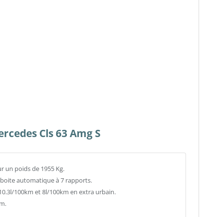
ercedes Cls 63 Amg S
ur un poids de 1955 Kg.
e boite automatique à 7 rapports.
.3l/100km et 8l/100km en extra urbain.
km.