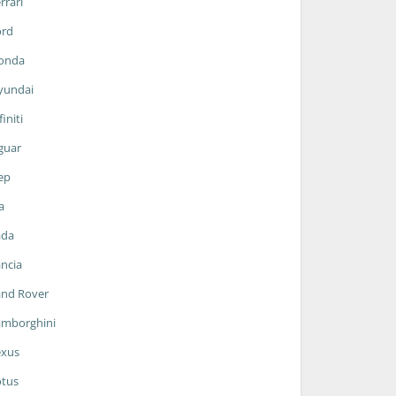
rrari
ord
onda
yundai
finiti
guar
ep
a
ada
ncia
and Rover
amborghini
exus
otus