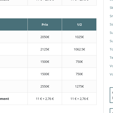
S
S
S
Prix
1/2
S
2050€
1025€
Su
2125€
1062.5€
T
Te
1500€
750€
V
1500€
750€
V
2550€
1275€
nement
11 € + 2,76 €
11 € + 2,76 €