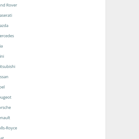
and Rover
serati
azda
ercedes
ia
ni
tsubishi
ssan
pel
eugeot
orsche
nault
lls-Royce
at