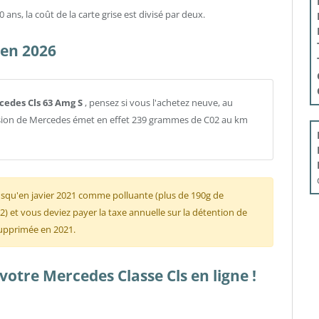
ans, la coût de la carte grise est divisé par deux.
 en 2026
rcedes Cls 63 Amg S
, pensez si vous l'achetez neuve, au
ersion de Mercedes émet en effet 239 grammes de C02 au km
usqu'en javier 2021 comme polluante (plus de 190g de
 et vous deviez payer la taxe annuelle sur la détention de
 supprimée en 2021.
otre Mercedes Classe Cls en ligne !