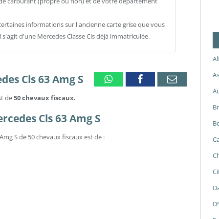
e de carburant (propre ou non) et de votre département
ertaines informations sur l'ancienne carte grise que vous
l s'agit d'une Mercedes Classe Cls déjà immatriculée.
A
As
edes Cls 63 Amg S
Whatsapp
Facebook
Email
A
st de
50 chevaux fiscaux.
B
Mercedes Cls 63 Amg S
Be
Amg S de 50 chevaux fiscaux est de :
Ca
Ch
Ci
Da
D