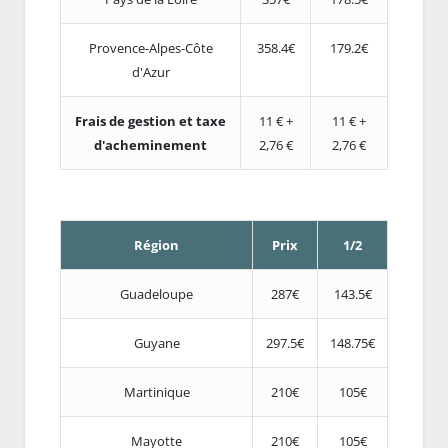
Provence-Alpes-Côte
358.4€
179.2€
d'Azur
Frais de gestion et taxe
11 € +
11 € +
d'acheminement
2,76 €
2,76 €
Région
Prix
1/2
Guadeloupe
287€
143.5€
Guyane
297.5€
148.75€
Martinique
210€
105€
Mayotte
210€
105€