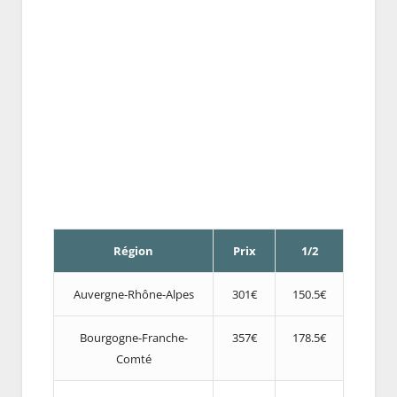
Région
Prix
1/2
Auvergne-Rhône-Alpes
301€
150.5€
Bourgogne-Franche-
357€
178.5€
Comté