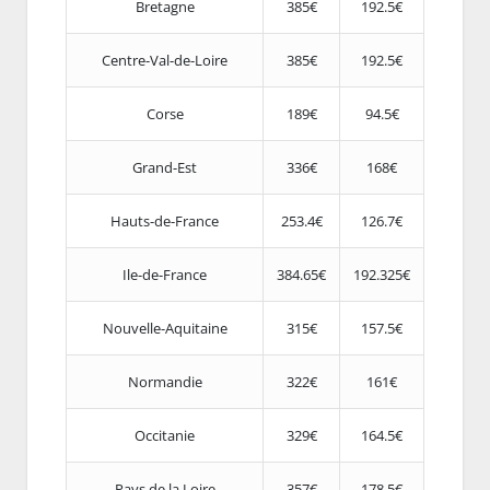
Bretagne
385€
192.5€
Centre-Val-de-Loire
385€
192.5€
Corse
189€
94.5€
Grand-Est
336€
168€
Hauts-de-France
253.4€
126.7€
Ile-de-France
384.65€
192.325€
Nouvelle-Aquitaine
315€
157.5€
Normandie
322€
161€
Occitanie
329€
164.5€
Pays de la Loire
357€
178.5€