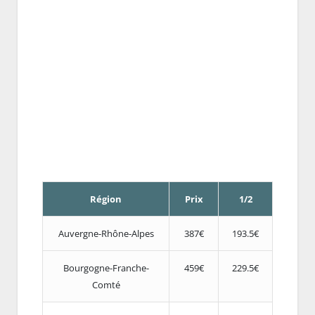
Région
Prix
1/2
Auvergne-Rhône-Alpes
387€
193.5€
Bourgogne-Franche-
459€
229.5€
Comté