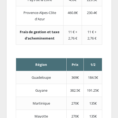
Provence-Alpes-Côte
460.8€
230.4€
d'Azur
Frais de gestion et taxe
11 € +
11 € +
d'acheminement
2,76 €
2,76 €
Région
Prix
1/2
Guadeloupe
369€
184.5€
Guyane
382.5€
191.25€
Martinique
270€
135€
Mayotte
270€
135€