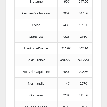
Bretagne
495€
247.5€
Centre-Val-de-Loire
495€
247.5€
Corse
243€
121.5€
Grand-Est
432€
216€
Hauts-de-France
325.8€
162.9€
Ile-de-France
494.55€
247.275€
Nouvelle-Aquitaine
405€
202.5€
Normandie
414€
207€
Occitanie
423€
211.5€
Pays de la Loire
459€
229.5€