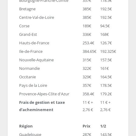
Bourgogne-Franche-Comté
357€
178.5€
Bretagne
385€
192.5€
Centre-Val-de-Loire
385€
192.5€
Corse
189€
94.5€
Grand-Est
336€
168€
Hauts-de-France
253.4€
126.7€
Ile-de-France
384.65€
192.325€
Nouvelle-Aquitaine
315€
157.5€
Normandie
322€
161€
Occitanie
329€
164.5€
Pays de la Loire
357€
178.5€
Provence-Alpes-Côte d'Azur
358.4€
179.2€
Frais de gestion et taxe
11 € +
11 € +
d'acheminement
2,76 €
2,76 €
Région
Prix
1/2
Guadeloupe
287€
143.5€