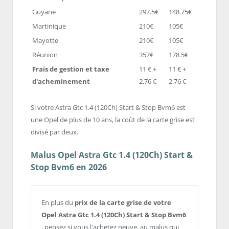
Guyane
297.5€
148.75€
Martinique
210€
105€
Mayotte
210€
105€
Réunion
357€
178.5€
Frais de gestion et taxe
11 € +
11 € +
d'acheminement
2,76 €
2,76 €
Si votre Astra Gtc 1.4 (120Ch) Start & Stop Bvm6 est
une Opel de plus de 10 ans, la coût de la carte grise est
divisé par deux.
Malus Opel Astra Gtc 1.4 (120Ch) Start &
Stop Bvm6 en 2026
En plus du
prix de la carte grise de votre
Opel Astra Gtc 1.4 (120Ch) Start & Stop Bvm6
, pensez si vous l'achetez neuve, au malus qui