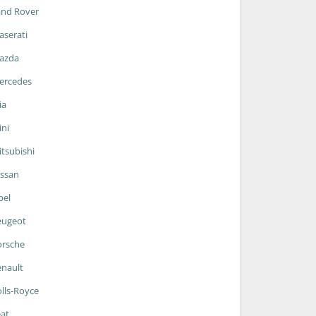
and Rover
serati
azda
ercedes
ia
ni
tsubishi
ssan
pel
eugeot
orsche
nault
lls-Royce
at