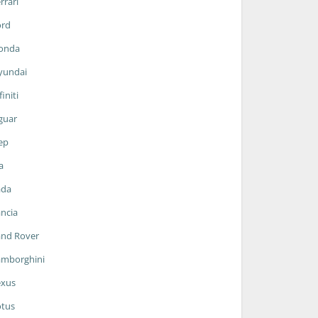
rrari
ord
onda
yundai
finiti
guar
ep
a
ada
ncia
and Rover
amborghini
exus
otus