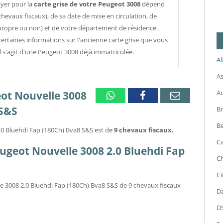
ayer pour la
carte grise de votre Peugeot 3008
dépend
chevaux fiscaux), de sa date de mise en circulation, de
propre ou non) et de votre département de résidence.
ertaines informations sur l'ancienne carte grise que vous
il s'agit d'une Peugeot 3008 déjà immatriculée.
A
As
A
eot Nouvelle 3008
Whatsapp
Facebook
Email
 S&S
B
Be
.0 Bluehdi Fap (180Ch) Bva8 S&S est de
9 chevaux fiscaux.
Ca
Peugeot Nouvelle 3008 2.0 Bluehdi Fap
Ch
Ci
e 3008 2.0 Bluehdi Fap (180Ch) Bva8 S&S de 9 chevaux fiscaux
Da
D