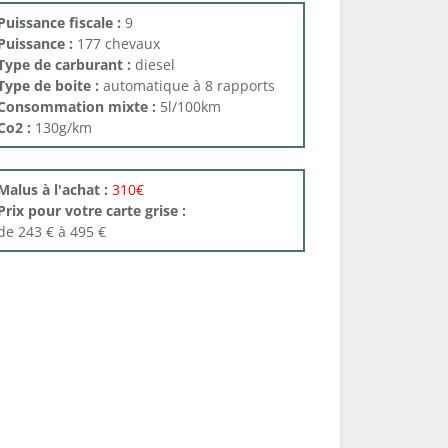
Puissance fiscale :
9
Puissance :
177 chevaux
Type de carburant :
diesel
Type de boite :
automatique à 8 rapports
Consommation mixte :
5l/100km
Co2 :
130g/km
Malus à l'achat :
310€
Prix pour votre carte grise :
de 243 € à 495 €