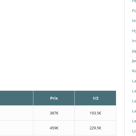
Fe
F
H
H
In
Ja
Je
Ki
L
La
Prix
1/2
L
L
387€
193.5€
L
459€
229.5€
L