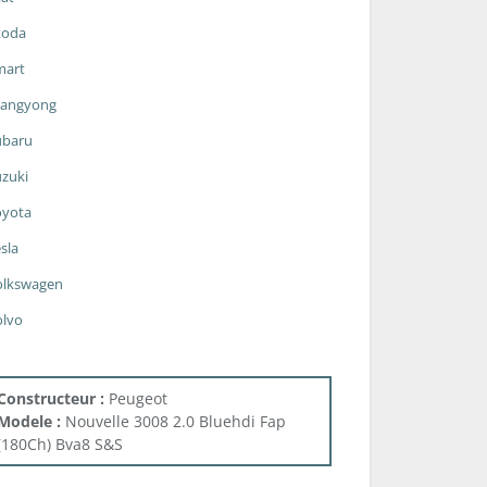
koda
mart
sangyong
ubaru
zuki
oyota
sla
olkswagen
olvo
Constructeur :
Peugeot
Modele :
Nouvelle 3008 2.0 Bluehdi Fap
(180Ch) Bva8 S&S