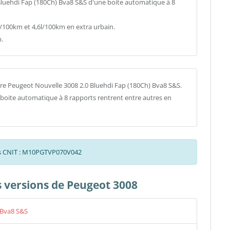
 Bluehdi Fap (180Ch) Bva8 S&S d'une boite automatique à 8
00km et 4,6l/100km en extra urbain.
.
re Peugeot Nouvelle 3008 2.0 Bluehdi Fap (180Ch) Bva8 S&S.
a boite automatique à 8 rapports rentrent entre autres en
des CNIT : M10PGTVP070V042
es versions de Peugeot 3008
 Bva8 S&S