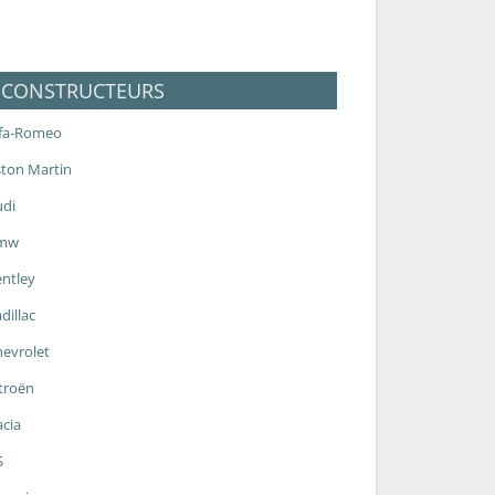
CONSTRUCTEURS
lfa-Romeo
ton Martin
udi
mw
ntley
dillac
evrolet
troën
cia
S