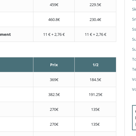
459€
229.5€
S
S
460.8€
230.4€
S
nement
11 € + 2,76 €
11 € + 2,76 €
S
Su
T
Prix
1/2
Te
V
369€
184.5€
V
382.5€
191.25€
270€
135€
270€
135€