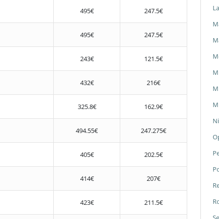
L
495€
247.5€
Ma
495€
247.5€
M
M
243€
121.5€
M
432€
216€
Mi
Mi
325.8€
162.9€
Ni
494.55€
247.275€
O
P
405€
202.5€
P
414€
207€
Re
Ro
423€
211.5€
Se