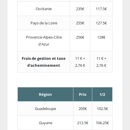
Occitanie
235€
117.5€
Pays de la Loire
255€
127.5€
Provence-Alpes-Côte
256€
128€
d'Azur
Frais de gestion et taxe
11 € +
11 € +
d'acheminement
2,76 €
2,76 €
Région
Prix
1/2
Guadeloupe
205€
102.5€
Guyane
212.5€
106.25€