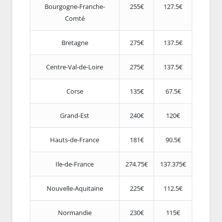
Bourgogne-Franche-
255€
127.5€
Comté
Bretagne
275€
137.5€
Centre-Val-de-Loire
275€
137.5€
Corse
135€
67.5€
Grand-Est
240€
120€
Hauts-de-France
181€
90.5€
Ile-de-France
274.75€
137.375€
Nouvelle-Aquitaine
225€
112.5€
Normandie
230€
115€