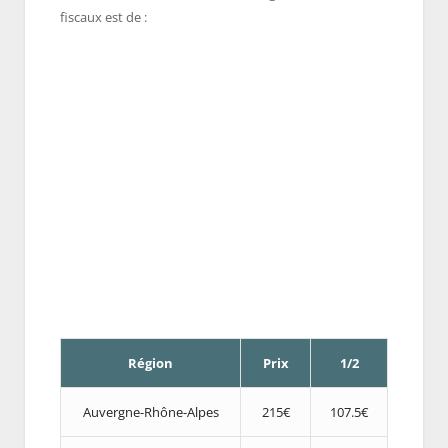
fiscaux est de :
Région
Prix
1/2
Auvergne-Rhône-Alpes
215€
107.5€