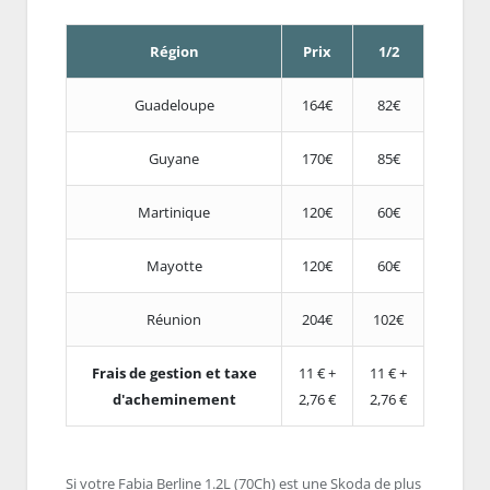
Région
Prix
1/2
Guadeloupe
164€
82€
Guyane
170€
85€
Martinique
120€
60€
Mayotte
120€
60€
Réunion
204€
102€
Frais de gestion et taxe
11 € +
11 € +
d'acheminement
2,76 €
2,76 €
Si votre Fabia Berline 1.2L (70Ch) est une Skoda de plus