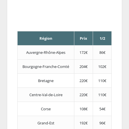
Région
Prix
1/2
Auvergne-Rhône-Alpes
172€
86€
Bourgogne-Franche-Comté
204€
102€
Bretagne
220€
110€
Centre-Val-de-Loire
220€
110€
Corse
108€
54€
Grand-Est
192€
96€