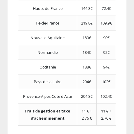
Hauts-de-France
144.8€
72.4€
Ile-de-France
219.8€
109.9€
Nouvelle-Aquitaine
180€
90€
Normandie
184€
92€
Occitanie
188€
94€
Pays de la Loire
204€
102€
Provence-Alpes-Côte d'Azur
204.8€
102.4€
Frais de gestion et taxe
11 € +
11 € +
d'acheminement
2,76 €
2,76 €