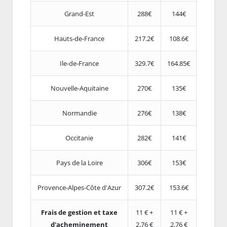
Grand-Est
288€
144€
Hauts-de-France
217.2€
108.6€
Ile-de-France
329.7€
164.85€
Nouvelle-Aquitaine
270€
135€
Normandie
276€
138€
Occitanie
282€
141€
Pays de la Loire
306€
153€
Provence-Alpes-Côte d'Azur
307.2€
153.6€
Frais de gestion et taxe
11 € +
11 € +
d'acheminement
2,76 €
2,76 €