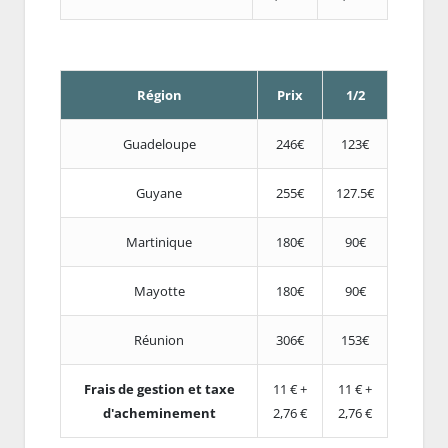
Région
Prix
1/2
Guadeloupe
246€
123€
Guyane
255€
127.5€
Martinique
180€
90€
Mayotte
180€
90€
Réunion
306€
153€
Frais de gestion et taxe
11 € +
11 € +
d'acheminement
2,76 €
2,76 €