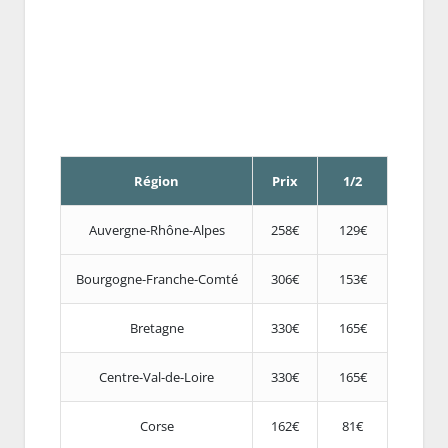
Région
Prix
1/2
Auvergne-Rhône-Alpes
258€
129€
Bourgogne-Franche-Comté
306€
153€
Bretagne
330€
165€
Centre-Val-de-Loire
330€
165€
Corse
162€
81€