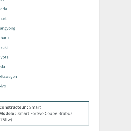
koda
mart
sangyong
ubaru
zuki
oyota
sla
olkswagen
olvo
Constructeur :
Smart
Modele :
Smart Fortwo Coupe Brabus
(75Kw)