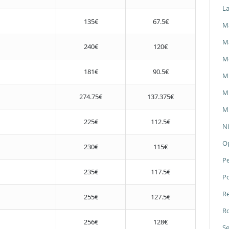
L
135€
67.5€
Ma
M
240€
120€
M
181€
90.5€
M
Mi
274.75€
137.375€
Mi
225€
112.5€
Ni
O
230€
115€
P
235€
117.5€
P
Re
255€
127.5€
Ro
256€
128€
Se