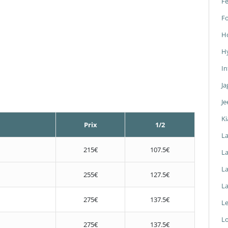
Fe
F
H
H
In
Ja
Je
Ki
Prix
1/2
L
215€
107.5€
La
L
255€
127.5€
L
275€
137.5€
L
L
275€
137.5€