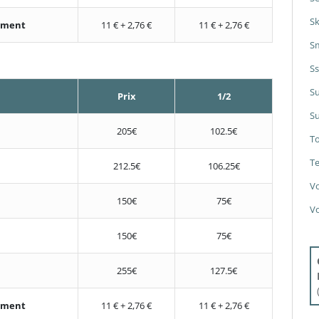
S
nement
11 € + 2,76 €
11 € + 2,76 €
S
S
S
Prix
1/2
Su
205€
102.5€
T
Te
212.5€
106.25€
V
150€
75€
V
150€
75€
255€
127.5€
nement
11 € + 2,76 €
11 € + 2,76 €