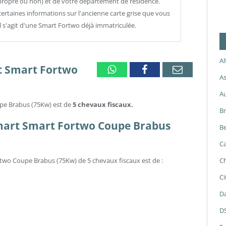
propre ou non) et de votre département de résidence.
ertaines informations sur l'ancienne carte grise que vous
il s'agit d'une Smart Fortwo déjà immatriculée.
A
rt Smart Fortwo
Whatsapp
Facebook
Email
As
A
upe Brabus (75Kw) est de
5 chevaux fiscaux.
B
 Smart Smart Fortwo Coupe Brabus
Be
Ca
two Coupe Brabus (75Kw) de 5 chevaux fiscaux est de :
Ch
Ci
Da
D