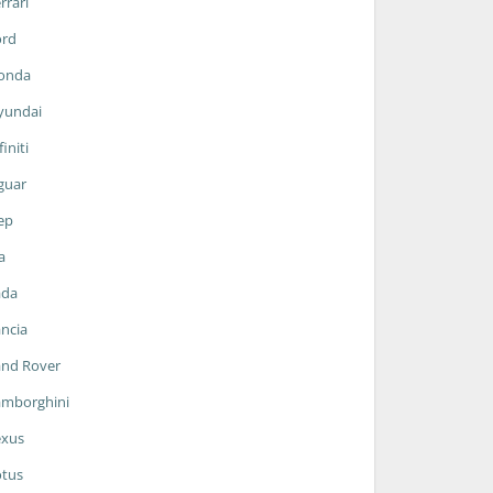
rrari
ord
onda
yundai
finiti
guar
ep
a
ada
ncia
and Rover
amborghini
exus
otus