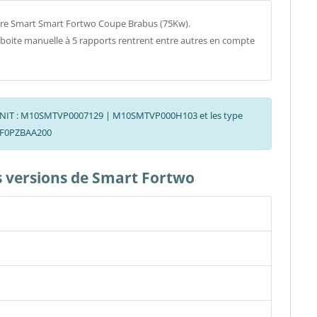
tre Smart Smart Fortwo Coupe Brabus (75Kw).
a boite manuelle à 5 rapports rentrent entre autres en compte
es CNIT : M10SMTVP0007129 | M10SMTVP000H103 et les type
38F0PZBAA200
es versions de Smart Fortwo