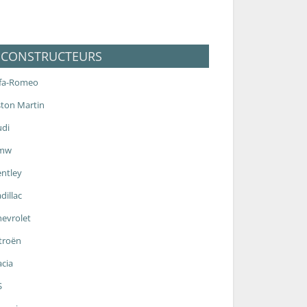
CONSTRUCTEURS
lfa-Romeo
ton Martin
udi
mw
ntley
dillac
evrolet
troën
cia
S