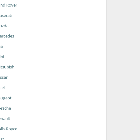
and Rover
serati
azda
ercedes
ia
ni
tsubishi
ssan
pel
eugeot
orsche
nault
lls-Royce
at