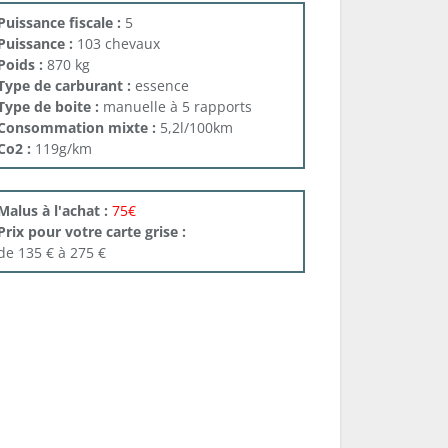
Puissance fiscale :
5
Puissance :
103 chevaux
Poids :
870 kg
Type de carburant :
essence
Type de boite :
manuelle à 5 rapports
Consommation mixte :
5,2l/100km
Co2 :
119g/km
Malus à l'achat :
75€
Prix pour votre carte grise :
de 135 € à 275 €