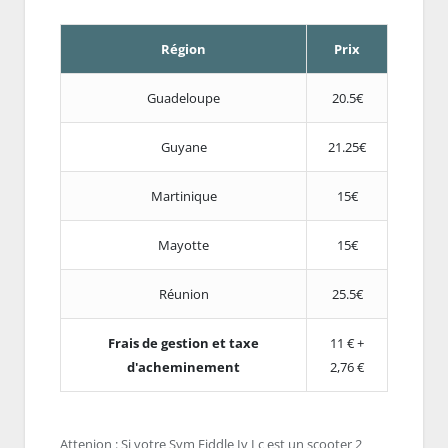
Région
Prix
Guadeloupe
20.5€
Guyane
21.25€
Martinique
15€
Mayotte
15€
Réunion
25.5€
Frais de gestion et taxe
11 € +
d'acheminement
2,76 €
Attenion : Si votre Sym Fiddle Iv Lc est un scooter 2