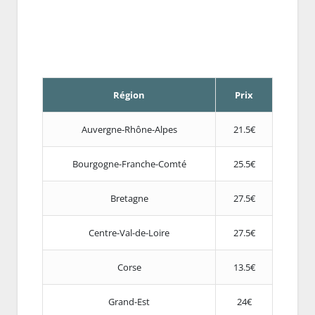
Région
Prix
Auvergne-Rhône-Alpes
21.5€
Bourgogne-Franche-Comté
25.5€
Bretagne
27.5€
Centre-Val-de-Loire
27.5€
Corse
13.5€
Grand-Est
24€