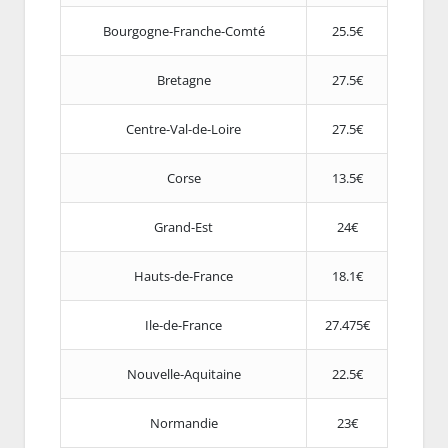
Bourgogne-Franche-Comté
25.5€
Bretagne
27.5€
Centre-Val-de-Loire
27.5€
Corse
13.5€
Grand-Est
24€
Hauts-de-France
18.1€
Ile-de-France
27.475€
Nouvelle-Aquitaine
22.5€
Normandie
23€