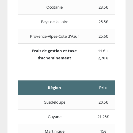
Occitanie
23.5€
Pays de la Loire
25.5€
Provence-Alpes-Côte d'Azur
25.6€
Frais de gestion et taxe
11 € +
d'acheminement
2,76 €
Région
Prix
Guadeloupe
20.5€
Guyane
21.25€
Martinique
15€