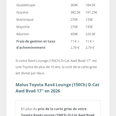
Guadeloupe
369€
184.5€
Guyane
382.5€
191.25€
Martinique
270€
135€
Mayotte
270€
135€
Réunion
459€
229.5€
Frais de gestion et taxe
11 € +
11 € +
d'acheminement
2,76 €
2,76 €
Si votre Rav4 Lounge (150Ch) D-Cat Awd Bva6 17'' est
une Toyota de plus de 10 ans, la coût de la carte grise
est divisé par deux.
Malus Toyota Rav4 Lounge (150Ch) D-Cat
Awd Bva6 17'' en 2026
En plus du
prix de la carte grise de votre
Toyota Rav4 Lounge (150Ch) D-Cat Awd Bva6