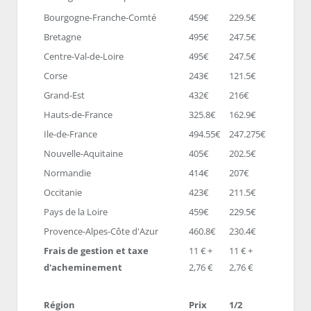
Bourgogne-Franche-Comté
459€
229.5€
Bretagne
495€
247.5€
Centre-Val-de-Loire
495€
247.5€
Corse
243€
121.5€
Grand-Est
432€
216€
Hauts-de-France
325.8€
162.9€
Ile-de-France
494.55€
247.275€
Nouvelle-Aquitaine
405€
202.5€
Normandie
414€
207€
Occitanie
423€
211.5€
Pays de la Loire
459€
229.5€
Provence-Alpes-Côte d'Azur
460.8€
230.4€
Frais de gestion et taxe
11 € +
11 € +
d'acheminement
2,76 €
2,76 €
Région
Prix
1/2