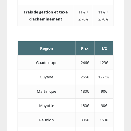
Frais de gestion et taxe
11 € +
11 € +
d'acheminement
2,76 €
2,76 €
Région
Prix
1/2
Guadeloupe
246€
123€
Guyane
255€
127.5€
Martinique
180€
90€
Mayotte
180€
90€
Réunion
306€
153€