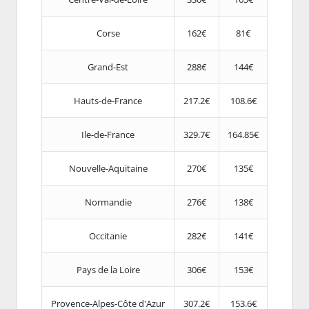
Corse
162€
81€
Grand-Est
288€
144€
Hauts-de-France
217.2€
108.6€
Ile-de-France
329.7€
164.85€
Nouvelle-Aquitaine
270€
135€
Normandie
276€
138€
Occitanie
282€
141€
Pays de la Loire
306€
153€
Provence-Alpes-Côte d'Azur
307.2€
153.6€