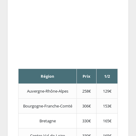
Région
Prix
1/2
Auvergne-Rhône-Alpes
258€
129€
Bourgogne-Franche-Comté
306€
153€
Bretagne
330€
165€
Centre-Val-de-Loire
330€
165€