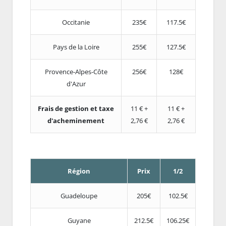
Occitanie
235€
117.5€
Pays de la Loire
255€
127.5€
Provence-Alpes-Côte
256€
128€
d'Azur
Frais de gestion et taxe
11 € +
11 € +
d'acheminement
2,76 €
2,76 €
Région
Prix
1/2
Guadeloupe
205€
102.5€
Guyane
212.5€
106.25€