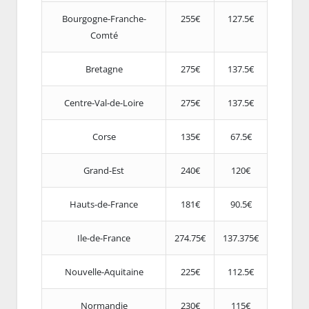
Bourgogne-Franche-
255€
127.5€
Comté
Bretagne
275€
137.5€
Centre-Val-de-Loire
275€
137.5€
Corse
135€
67.5€
Grand-Est
240€
120€
Hauts-de-France
181€
90.5€
Ile-de-France
274.75€
137.375€
Nouvelle-Aquitaine
225€
112.5€
Normandie
230€
115€