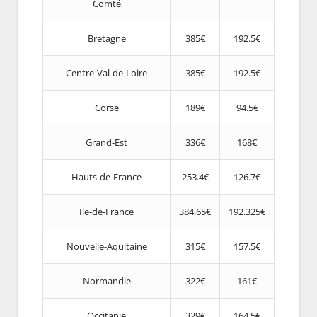
Comté
Bretagne
385€
192.5€
Centre-Val-de-Loire
385€
192.5€
Corse
189€
94.5€
Grand-Est
336€
168€
Hauts-de-France
253.4€
126.7€
Ile-de-France
384.65€
192.325€
Nouvelle-Aquitaine
315€
157.5€
Normandie
322€
161€
Occitanie
329€
164.5€