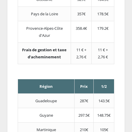
Pays de la Loire
357€
178.5€
Provence-Alpes-Côte
358.4€
179.2€
d'Azur
Frais de gestion et taxe
11 € +
11 € +
d'acheminement
2,76 €
2,76 €
Région
Prix
1/2
Guadeloupe
287€
143.5€
Guyane
297.5€
148.75€
Martinique
210€
105€