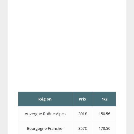
Région
Prix
1/2
Auvergne-Rhône-Alpes
301€
150.5€
Bourgogne-Franche-
357€
178.5€