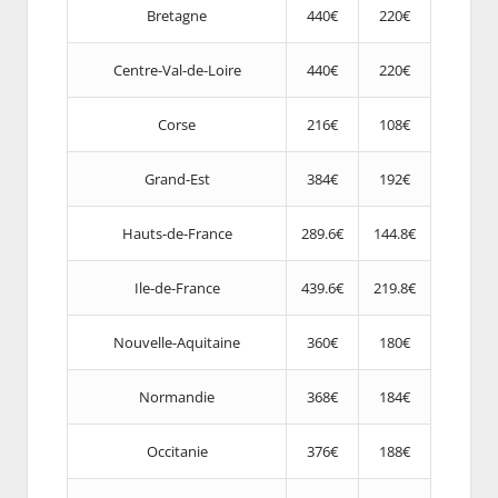
Bretagne
440€
220€
Centre-Val-de-Loire
440€
220€
Corse
216€
108€
Grand-Est
384€
192€
Hauts-de-France
289.6€
144.8€
Ile-de-France
439.6€
219.8€
Nouvelle-Aquitaine
360€
180€
Normandie
368€
184€
Occitanie
376€
188€