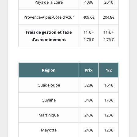
Pays de la Loire
408€
204€
Provence-Alpes-Côte d'Azur
409.6€
204.8€
Frais de gestion et taxe
11 € +
11 € +
d'acheminement
2,76 €
2,76 €
Région
Prix
1/2
Guadeloupe
328€
164€
Guyane
340€
170€
Martinique
240€
120€
Mayotte
240€
120€