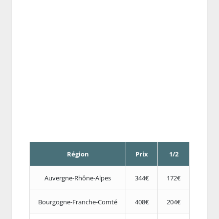
Région
Prix
1/2
Auvergne-Rhône-Alpes
344€
172€
Bourgogne-Franche-Comté
408€
204€