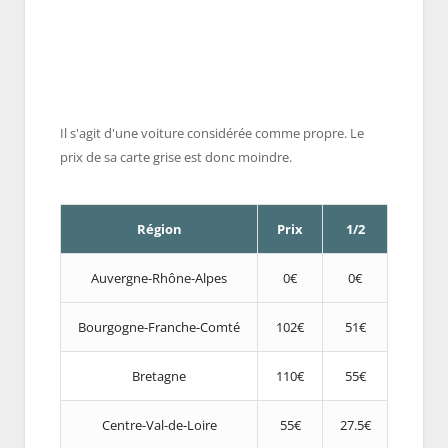
Il s'agit d'une voiture considérée comme propre. Le
prix de sa carte grise est donc moindre.
Région
Prix
1/2
Auvergne-Rhône-Alpes
0€
0€
Bourgogne-Franche-Comté
102€
51€
Bretagne
110€
55€
Centre-Val-de-Loire
55€
27.5€