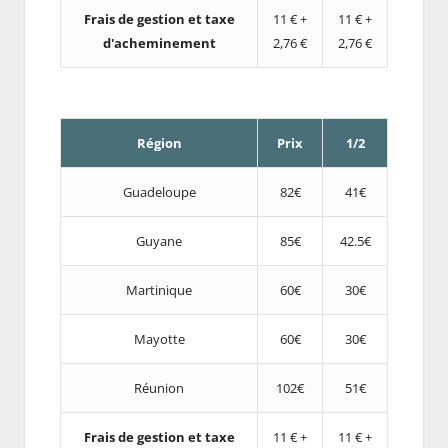
Frais de gestion et taxe
11 € +
11 € +
d'acheminement
2,76 €
2,76 €
Région
Prix
1/2
Guadeloupe
82€
41€
Guyane
85€
42.5€
Martinique
60€
30€
Mayotte
60€
30€
Réunion
102€
51€
Frais de gestion et taxe
11 € +
11 € +