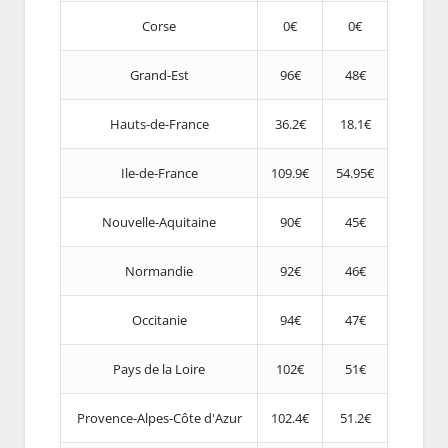
Corse
0€
0€
Grand-Est
96€
48€
Hauts-de-France
36.2€
18.1€
Ile-de-France
109.9€
54.95€
Nouvelle-Aquitaine
90€
45€
Normandie
92€
46€
Occitanie
94€
47€
Pays de la Loire
102€
51€
Provence-Alpes-Côte d'Azur
102.4€
51.2€