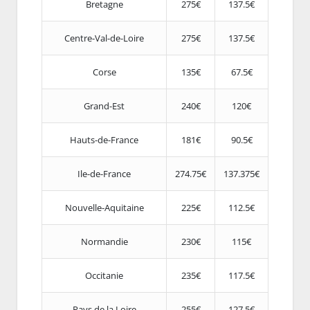
Bretagne
275€
137.5€
Centre-Val-de-Loire
275€
137.5€
Corse
135€
67.5€
Grand-Est
240€
120€
Hauts-de-France
181€
90.5€
Ile-de-France
274.75€
137.375€
Nouvelle-Aquitaine
225€
112.5€
Normandie
230€
115€
Occitanie
235€
117.5€
Pays de la Loire
255€
127.5€