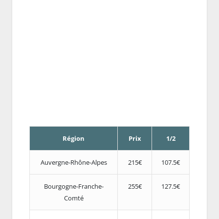
Région
Prix
1/2
Auvergne-Rhône-Alpes
215€
107.5€
Bourgogne-Franche-
255€
127.5€
Comté