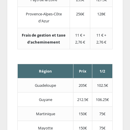
Provence-Alpes-Côte
256€
128€
d'Azur
Frais de gestion et taxe
11 € +
11 € +
d'acheminement
2,76 €
2,76 €
Région
Prix
1/2
Guadeloupe
205€
102.5€
Guyane
212.5€
106.25€
Martinique
150€
75€
Mayotte
150€
75€