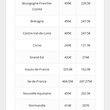
Bourgogne-Franche-
459€
229.5€
Comté
Bretagne
495€
247.5€
Centre-Val-de-Loire
495€
247.5€
Corse
243€
121.5€
Grand-Est
432€
216€
Hauts-de-France
325.8€
162.9€
Ile-de-France
494.55€
247.275€
Nouvelle-Aquitaine
405€
202.5€
Normandie
414€
207€