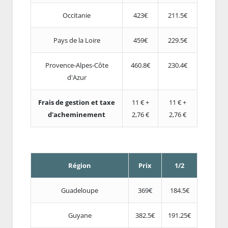
Occitanie
423€
211.5€
Pays de la Loire
459€
229.5€
Provence-Alpes-Côte
460.8€
230.4€
d'Azur
Frais de gestion et taxe
11 € +
11 € +
d'acheminement
2,76 €
2,76 €
Région
Prix
1/2
Guadeloupe
369€
184.5€
Guyane
382.5€
191.25€