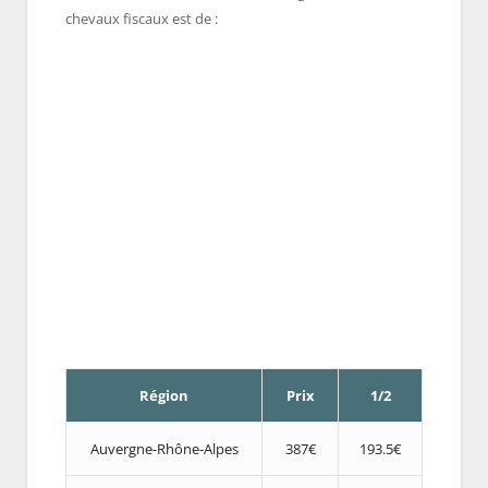
chevaux fiscaux est de :
Région
Prix
1/2
Auvergne-Rhône-Alpes
387€
193.5€