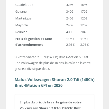
Guadeloupe
328€
164€
Guyane
340€
170€
Martinique
240€
120€
Mayotte
240€
120€
Réunion
408€
204€
Frais de gestion et taxe
11 € +
11 € +
d'acheminement
2,76 €
2,76 €
Si votre Sharan 2.0 Tdi (140Ch) Bmt 4Motion 6Pl est
une Volkswagen de plus de 10 ans, la coût de la carte
grise est divisé par deux.
Malus Volkswagen Sharan 2.0 Tdi (140Ch)
Bmt 4Motion 6Pl en 2026
En plus du
prix de la carte grise de votre
Volkswagen Sharan 2.0 Tdi (140Ch) Bmt