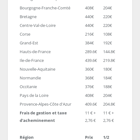
Bourgogne-Franche-Comté
408€
204€
Bretagne
440€
220€
Centre-Val-de-Loire
440€
220€
Corse
216€
108€
Grand-Est
384€
192€
Hauts-de-France
289.6€
144.8€
Ile-de-France
439.6€
219.8€
Nouvelle-Aquitaine
360€
180€
Normandie
368€
184€
Occitanie
376€
188€
Pays de la Loire
408€
204€
Provence-Alpes-Côte d'Azur
409.6€
204.8€
Frais de gestion et taxe
11 € +
11 € +
d'acheminement
2,76 €
2,76 €
Région
Prix
1/2