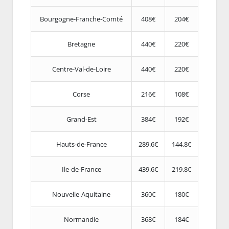
Bourgogne-Franche-Comté
408€
204€
Bretagne
440€
220€
Centre-Val-de-Loire
440€
220€
Corse
216€
108€
Grand-Est
384€
192€
Hauts-de-France
289.6€
144.8€
Ile-de-France
439.6€
219.8€
Nouvelle-Aquitaine
360€
180€
Normandie
368€
184€