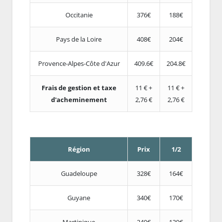
Occitanie
376€
188€
Pays de la Loire
408€
204€
Provence-Alpes-Côte d'Azur
409.6€
204.8€
Frais de gestion et taxe
11 € +
11 € +
d'acheminement
2,76 €
2,76 €
Région
Prix
1/2
Guadeloupe
328€
164€
Guyane
340€
170€
Martinique
240€
120€