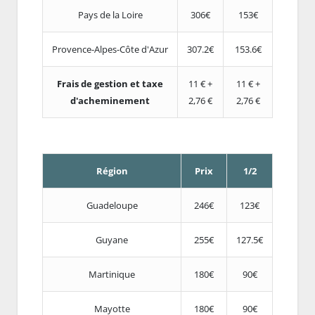
Pays de la Loire
306€
153€
Provence-Alpes-Côte d'Azur
307.2€
153.6€
Frais de gestion et taxe
11 € +
11 € +
d'acheminement
2,76 €
2,76 €
Région
Prix
1/2
Guadeloupe
246€
123€
Guyane
255€
127.5€
Martinique
180€
90€
Mayotte
180€
90€