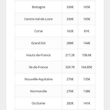
Bretagne
330€
165€
Centre-Val-de-Loire
330€
165€
Corse
162€
81€
Grand-Est
288€
144€
Hauts-de-France
217.2€
108.6€
Ile-de-France
329.7€
164.85€
Nouvelle-Aquitaine
270€
135€
Normandie
276€
138€
Occitanie
282€
141€