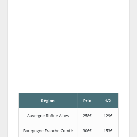
Région
Prix
1/2
Auvergne-Rhône-Alpes
258€
129€
Bourgogne-Franche-Comté
306€
153€