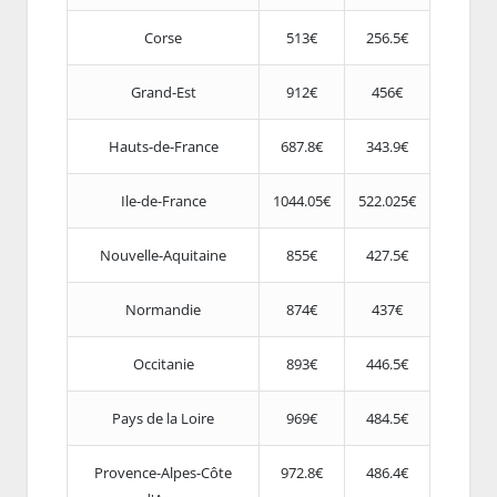
Corse
513€
256.5€
Grand-Est
912€
456€
Hauts-de-France
687.8€
343.9€
Ile-de-France
1044.05€
522.025€
Nouvelle-Aquitaine
855€
427.5€
Normandie
874€
437€
Occitanie
893€
446.5€
Pays de la Loire
969€
484.5€
Provence-Alpes-Côte
972.8€
486.4€