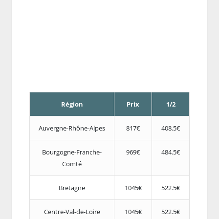
Région
Prix
1/2
Auvergne-Rhône-Alpes
817€
408.5€
Bourgogne-Franche-
969€
484.5€
Comté
Bretagne
1045€
522.5€
Centre-Val-de-Loire
1045€
522.5€