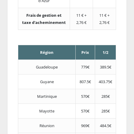
d'Azur
Frais de gestion et
11 € +
11 € +
taxe d'acheminement
2,76 €
2,76 €
Région
Prix
1/2
Guadeloupe
779€
389.5€
Guyane
807.5€
403.75€
Martinique
570€
285€
Mayotte
570€
285€
Réunion
969€
484.5€