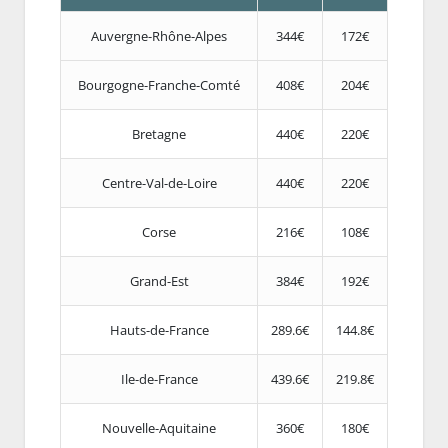
Auvergne-Rhône-Alpes
344€
172€
Bourgogne-Franche-Comté
408€
204€
Bretagne
440€
220€
Centre-Val-de-Loire
440€
220€
Corse
216€
108€
Grand-Est
384€
192€
Hauts-de-France
289.6€
144.8€
Ile-de-France
439.6€
219.8€
Nouvelle-Aquitaine
360€
180€