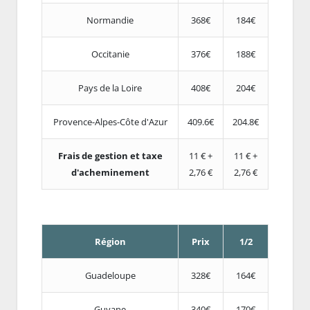
Normandie
368€
184€
Occitanie
376€
188€
Pays de la Loire
408€
204€
Provence-Alpes-Côte d'Azur
409.6€
204.8€
Frais de gestion et taxe
11 € +
11 € +
d'acheminement
2,76 €
2,76 €
Région
Prix
1/2
Guadeloupe
328€
164€
Guyane
340€
170€