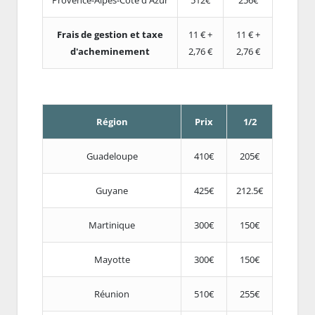
Frais de gestion et taxe
11 € +
11 € +
d'acheminement
2,76 €
2,76 €
Région
Prix
1/2
Guadeloupe
410€
205€
Guyane
425€
212.5€
Martinique
300€
150€
Mayotte
300€
150€
Réunion
510€
255€