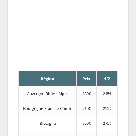
Région
Prix
1/2
Auvergne-Rhône-Alpes
430€
215€
Bourgogne-Franche-Comté
510€
255€
Bretagne
550€
275€