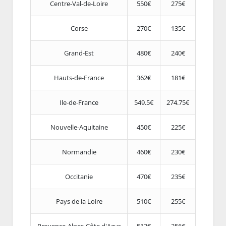
Centre-Val-de-Loire
550€
275€
Corse
270€
135€
Grand-Est
480€
240€
Hauts-de-France
362€
181€
Ile-de-France
549.5€
274.75€
Nouvelle-Aquitaine
450€
225€
Normandie
460€
230€
Occitanie
470€
235€
Pays de la Loire
510€
255€
Provence-Alpes-Côte d'Azur
512€
256€