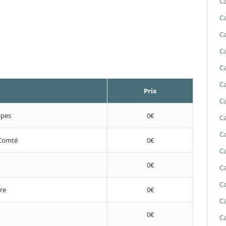
Ca
Ca
Ca
Ca
Ca
Ca
Prix
Ca
lpes
0€
Ca
Ca
Comté
0€
Ca
0€
Ca
Ca
re
0€
Ca
0€
Ca