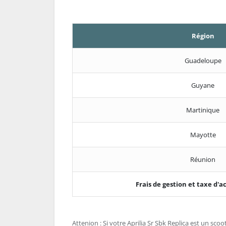
Région
Guadeloupe
Guyane
Martinique
Mayotte
Réunion
Frais de gestion et taxe d
Attenion : Si votre Aprilia Sr Sbk Replica est un scoot