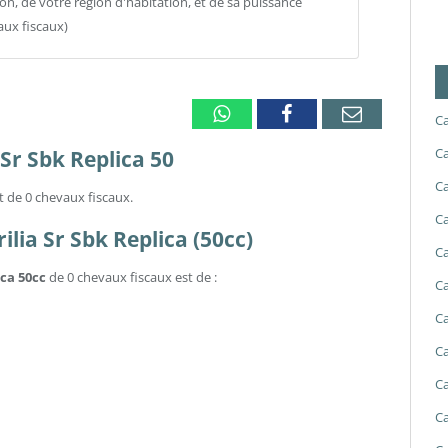
ion, de votre région d'habitation, et de sa puissance
aux fiscaux)
Whatsapp
Facebook
Email
Ca
Ca
 Sr Sbk Replica 50
Ca
st de 0 chevaux fiscaux.
Ca
ilia Sr Sbk Replica (50cc)
Ca
ica 50cc
de 0 chevaux fiscaux est de :
Ca
Ca
Ca
Ca
Ca