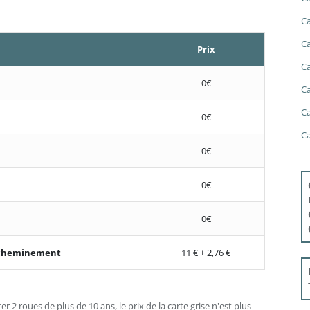
Ca
Ca
Prix
Ca
0€
Ca
Ca
0€
Ca
0€
0€
0€
'acheminement
11 € + 2,76 €
er 2 roues de plus de 10 ans, le prix de la carte grise n'est plus