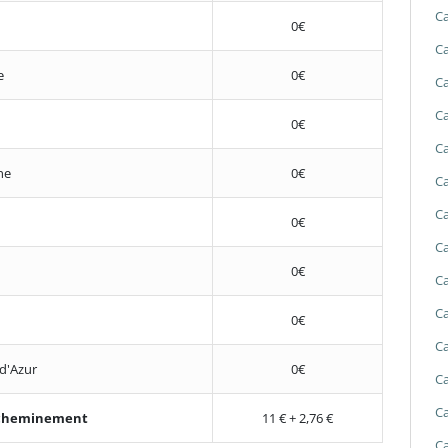
Ca
0€
Ca
e
0€
Ca
Ca
0€
Ca
ne
0€
Ca
Ca
0€
Ca
0€
Ca
Ca
0€
Ca
d'Azur
0€
Ca
Ca
'acheminement
11 € + 2,76 €
Ca