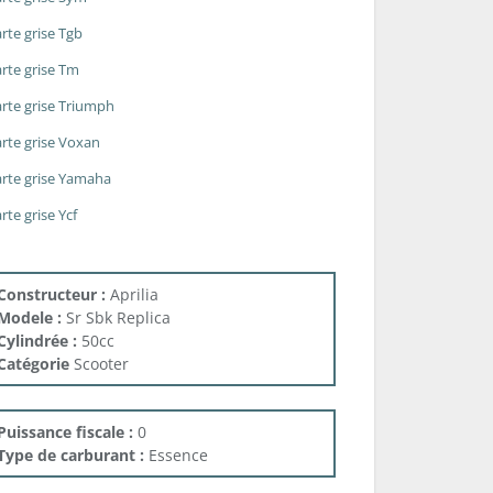
rte grise Tgb
rte grise Tm
rte grise Triumph
rte grise Voxan
rte grise Yamaha
rte grise Ycf
Constructeur :
Aprilia
Modele :
Sr Sbk Replica
Cylindrée :
50cc
Catégorie
Scooter
Puissance fiscale :
0
Type de carburant :
Essence