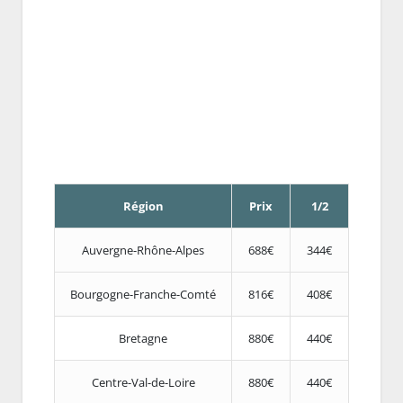
Région
Prix
1/2
Auvergne-Rhône-Alpes
688€
344€
Bourgogne-Franche-Comté
816€
408€
Bretagne
880€
440€
Centre-Val-de-Loire
880€
440€